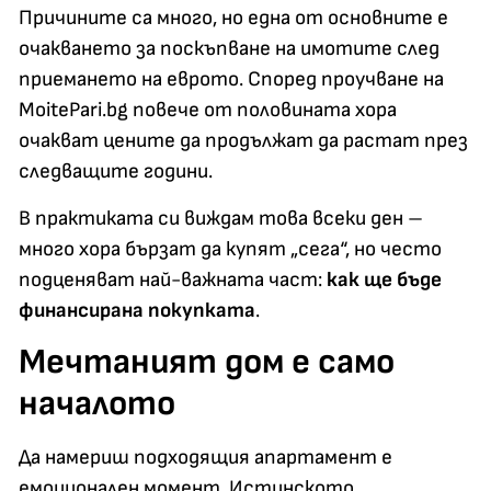
Причините са много, но една от основните е
очакването за поскъпване на имотите след
приемането на еврото. Според проучване на
MoitePari.bg повече от половината хора
очакват цените да продължат да растат през
следващите години.
В практиката си виждам това всеки ден –
много хора бързат да купят „сега“, но често
подценяват най-важната част:
как ще бъде
финансирана покупката
.
Мечтаният дом е само
началото
Да намериш подходящия апартамент е
емоционален момент. Истинското