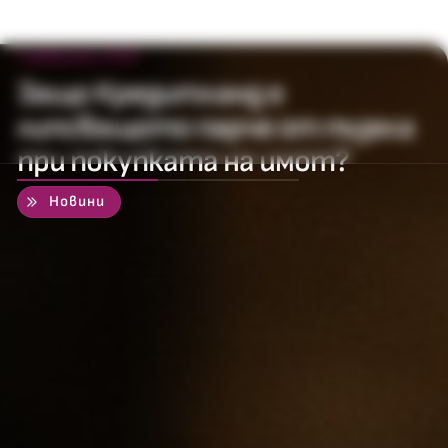
5 февруари 2026
Защо Кредитланд е
липсващото парче от пъзела
при покупката на имот?
50
%
Новини