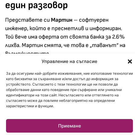
един разговор
Представете си
Мартин
– софтуерен
инженер, който е пресметлив и информиран.
Той вече има оферта от своята банка за 2.6%
лихва. Мартин смята, че това е „таванът“ на
възможностите.
Управление на съгласие
Вместо да действа по инерция обаче, той се
За да осигурим най-добрите изживявания, ние използваме технологии
консултира с
Кредитланд
.
Консултантът
като бисквитки за съхраняване и/или достъп до информация за
забелязва, че банката на Мартин изисква
устройството. Съгласието с тези технологии ще ни позволи да
обработваме данни като поведение при сърфиране или уникални
задължителна застраховка „Живот“ върху
идентификатори на този сайт. Несъгласието или оттеглянето на
пълния остатък от кредита, при това
съгласието може да повлияе неблагоприятно на определени
характеристики и функции.
сключена в застрахователната компания, с
която банката работи.
Приемане
Сумата за целият срок на кредита от 20