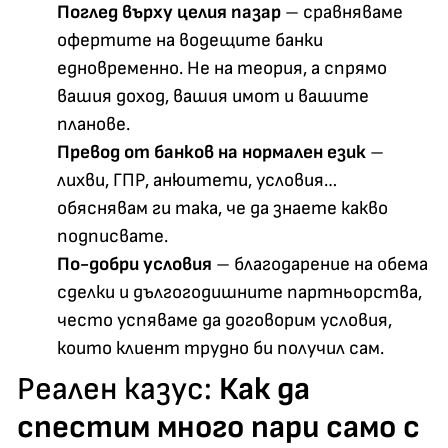
Поглед върху целия пазар
– сравняваме
офертите на водещите банки
едновременно. Не на теория, а спрямо
вашия доход, вашия имот и вашите
планове.
Превод от банков на нормален език
–
лихви, ГПР, анюитети, условия…
обяснявам ги така, че да знаете какво
подписвате.
По-добри условия
– благодарение на обема
сделки и дългогодишните партньорства,
често успяваме да договорим условия,
които клиент трудно би получил сам.
Реален казус:
Как да
спестим
много пари само с