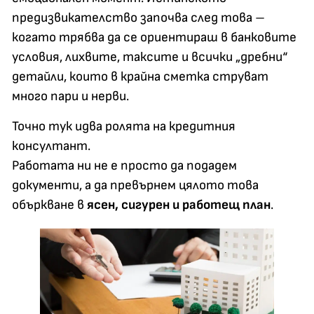
предизвикателство започва след това –
когато трябва да се ориентираш в банковите
условия, лихвите, таксите и всички „дребни“
детайли, които в крайна сметка струват
много пари и нерви.
Точно тук идва ролята на кредитния
консултант.
Работата ни не е просто да подадем
документи, а да превърнем цялото това
объркване в
ясен, сигурен и работещ план
.