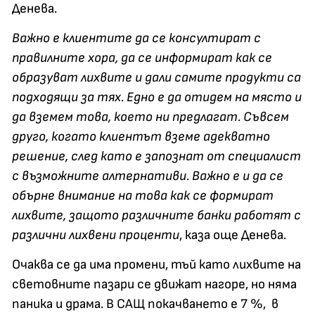
Денева.
Важно е клиентите да се консултират с
правилните хора, да се информират как се
образуват лихвите и дали самите продукти са
подходящи за тях. Едно е да отидем на място и
да вземем това, което ни предлагат. Съвсем
друго, когато клиентът вземе адекватно
решение, след като е запознат от специалист
с възможните алтернативи. Важно е и да се
обърне внимание на това как се формират
лихвите, защото различните банки работят с
различни лихвени проценти
, каза още Денева.
Очаква се да има промени, тъй като лихвите на
световните пазари се движат нагоре, но няма
паника и драма. В САЩ покачването е 7 %, в