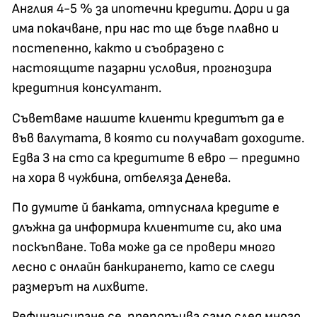
Англия 4-5 % за ипотечни кредити. Дори и да
има покачване, при нас то ще бъде плавно и
постепенно, както и съобразено с
настоящите пазарни условия, прогнозира
кредитния консултант.
Съветваме нашите клиенти кредитът да е
във валутата, в която си получават доходите.
Едва 3 на сто са кредитите в евро – предимно
на хора в чужбина, отбеляза Денева.
По думите й банката, отпуснала кредите е
длъжна да информира клиентите си, ако има
поскъпване. Това може да се провери много
лесно с онлайн банкирането, като се следи
размерът на лихвите.
Рефинансиране се препоръчва само след много