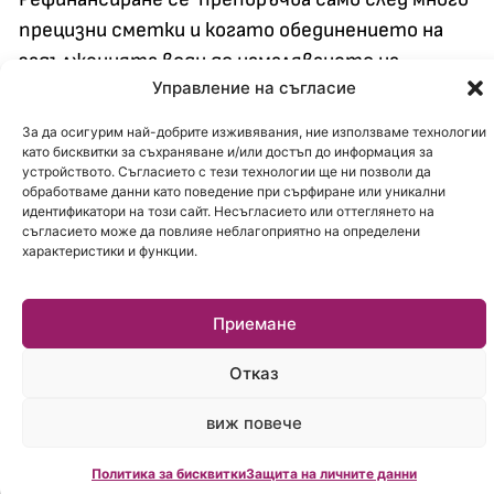
прецизни сметки и когато обединението на
задълженията води до намаляването на
Управление на съгласие
погасителните вноски, каза още финансовият
специалист.
За да осигурим най-добрите изживявания, ние използваме технологии
като бисквитки за съхраняване и/или достъп до информация за
устройството. Съгласието с тези технологии ще ни позволи да
обработваме данни като поведение при сърфиране или уникални
идентификатори на този сайт. Несъгласието или оттеглянето на
съгласието може да повлияе неблагоприятно на определени
характеристики и функции.
Приемане
Отказ
виж повече
Политика за бисквитки
Защита на личните данни