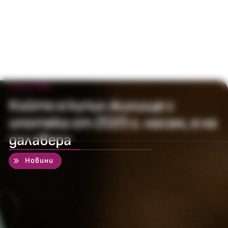
11 юли 2025
Който е купил жилище с
ипотека от 2020 г. насам, е на
далавера
50
%
Новини