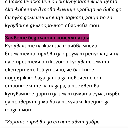
с всяка вноска вие си откупувате жилището.
Ако живеете в това жилище изобщо не бива да
ви пука дали цените ще паднат, защото го
купувате дългосрочно”
, обяснява той.
Заявете безплатна консултация
Купувачите на жилища трябва много
внимателно трябва да проучат репутацията
на строителя от когото купуват, смята
експертът. Той уточни, че банките
поддържат база данни за повечето от
строителите на пазара, и посъветва
купувачите дори и да имат цялата сума, първо
да проверят дали биха получили кредит за
този имот.
“Хората трябва да си направят добре