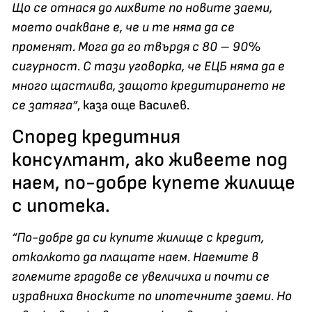
Що се отнася до лихвите по новите заеми,
моето очакване е, че и те няма да се
променят. Мога да го твърдя с 80 – 90%
сигурност. С тази уговорка, че ЕЦБ няма да е
много щастлива, защото кредитирането не
се затяга”
, каза още Василев.
Според кредитния
консултант, ако живеете под
наем, по-добре купете жилище
с ипотека.
“По-добре да си купите жилище с кредит,
отколкото да плащате наем. Наемите в
големите градове се увеличиха и почти се
изравниха вноските по ипотечните заеми. Но