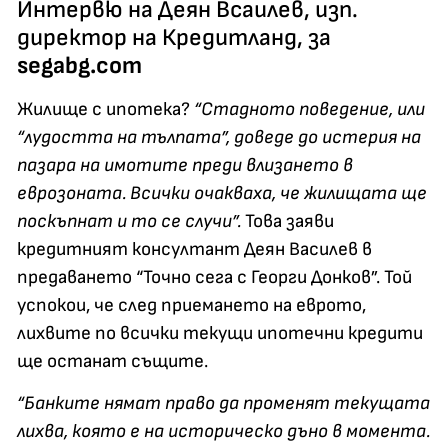
Интервю на Деян Всаилев, изп.
директор на Кредитланд, за
segabg.com
Жилище с ипотека?
“Стадното поведение, или
“лудостта на тълпата”, доведе до истерия на
пазара на имотите преди влизането в
еврозоната. Всички очакваха, че жилищата ще
поскъпнат и то се случи”.
Това заяви
кредитният консултант Деян Василев в
предаването “Точно сега с Георги Донков”. Той
успокои, че след приемането на еврото,
лихвите по всички текущи ипотечни кредити
ще останат същите.
“Банките нямат право да променят текущата
лихва, която е на историческо дъно в момента.