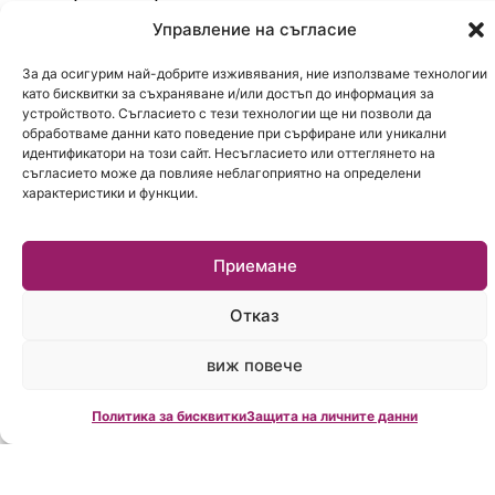
сметката и ако ще теглят заем, месечната
Управление на съгласие
вноска по всичките им кредити да не
надвишава 30/35 на сто от общите доходи на
За да осигурим най-добрите изживявания, ние използваме технологии
като бисквитки за съхраняване и/или достъп до информация за
домакинството. А също и да имат заделени
устройството. Съгласието с тези технологии ще ни позволи да
настрана буферни вноски поне за шест месеца
обработваме данни като поведение при сърфиране или уникални
идентификатори на този сайт. Несъгласието или оттеглянето на
– авариен фонд, с който да обслужват
съгласието може да повлияе неблагоприятно на определени
кредита, но и други разходи, ако някой остане
характеристики и функции.
без доходи. Дори ако се стигне до продажба на
жилището, да не се налага да го продават “на
Приемане
пожар”, защото пазарът веднага усеща
стреса на продавача”
, добави още Василев.
Отказ
Цялото интервю вижте във видеото
виж повече
Политика за бисквитки
Защита на личните данни
Click to accept marketing cookies and enable