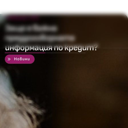
5 февруари 2021
Защо е важна
преддоговорната
информация по кредит?
50
%
Новини