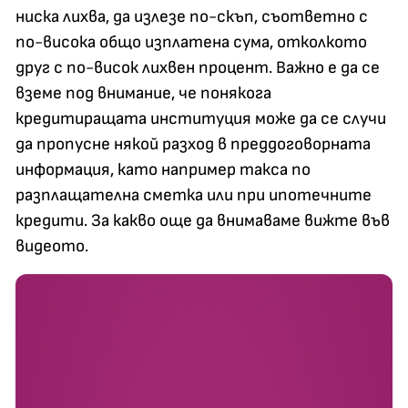
ниска лихва, да излезе по-скъп, съответно с
по-висока общо изплатена сума, отколкото
друг с по-висок лихвен процент. Важно е да се
вземе под внимание, че понякога
кредитиращата институция може да се случи
да пропусне някой разход в преддоговорната
информация, като например такса по
разплащателна сметка или при ипотечните
кредити. За какво още да внимаваме вижте във
видеото.