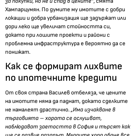
за покупки, но не и спад в цените“
, смята
Хампарцумян. По думите му имотите с добри
локации и добра урбанизация ще задържат или
дори леко ще увеличат стойността си,
докато при лошите проекти и райони с
проблемна инфраструктура е вероятно да се
понижат.
Как се формират лихвите
по ипотечните кредити
От своя страна Василев отбеляза, че цените
на имотите няма да паднат, докато сделките
не намалеят драстично.
„Има изчакване в
търговията – хората се ослушват,
наблюдават заетостта в София и търсят как
ще се развие пазарът. Младите хора обаче все