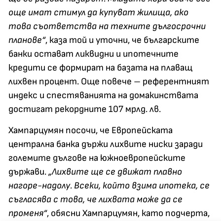
още имат стимул да купуват жилища, ако
това съответства на техните дългосрочни
планове“
, каза той и уточни, че българските
банки остават ликвидни и ипотечните
кредити се формират на базата на плаващ
лихвен процент. Още повече – референтният
индекс и спестяванията на домакинствата
достигат рекордните 107 мрлд. лв.
Хампарцумян посочи, че Европейската
централна банка държи лихвите ниски заради
големите дългове на южноевропейските
държави.
„Лихвите ще се движат плавно
нагоре-надолу. Всеки, който взима ипотека, се
съгласява с това, че лихвата може да се
променя“
, обясни Хампарцумян, като подчерта,