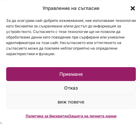
че няма да има рязко поскъпване на
Управление на съгласие
ипотечните кредити.
За да осигурим най-добрите изживявания, ние използваме технологии
Що се отнася до евентуални инвестиции в
като бисквитки за съхраняване и/или достъп до информация за
устройството. Съгласието с тези технологии ще ни позволи да
имоти, Хампарцумян посочи, че рискът е по-
обработваме данни като поведение при сърфиране или уникални
висок от обичайното. „Ако имате остро
идентификатори на този сайт. Несъгласието или оттеглянето на
съгласието може да повлияе неблагоприятно на определени
належаща нужда от жилище, купувайте. Ако не
характеристики и функции.
– изчакайте. В момента да купувате жилище
за инвестиция не е непременно разумно“, каза
Приемане
той.
Отказ
Цялото интервю вижте във видеото
виж повече
Политика за бисквитки
Защита на личните данни
Click to accept marketing cookies and enable
this content