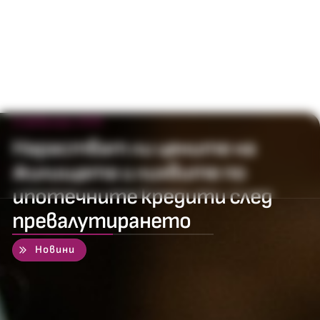
11 февруари 2026
Нарастват ли цените на
жилищата и лихвите по
ипотечните кредити след
превалутирането
50
%
Новини