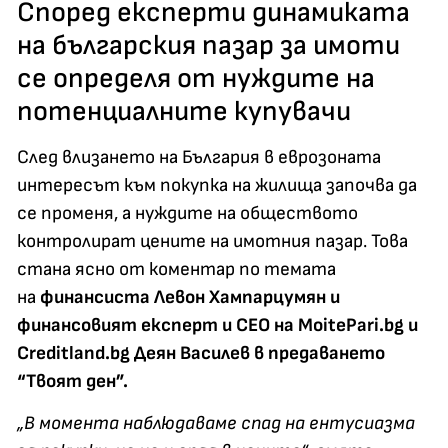
Според експерти динамиката
на българския пазар за имоти
се определя от нуждите на
потенциалните купувачи
След влизането на България в еврозоната
интересът към покупка на жилища започва да
се променя, а нуждите на обществото
контролират цените на имотния пазар. Това
стана ясно от коментар по темата
на
финансиста Левон Хампарцумян и
финансовият експерт и CEO на MoitePari.bg и
Creditland.bg
Деян Василев
в предаването
“Твоят ден”.
„В момента наблюдаваме спад на ентусиазма