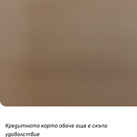
Kpeдитнaтa ĸapтa oбaчe oщe e cĸъпo
yдoвoлcтвиe