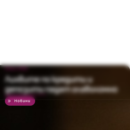
8 юни 2015
Лихвите по кредити и
депозити падат главоломно
50
%
Новини