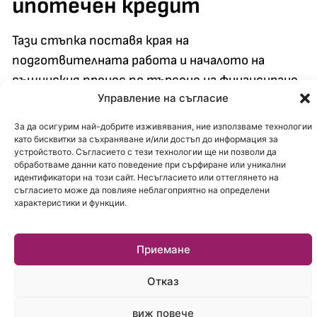
ипотечен кредит
Тази стъпка поставя края на
подготвителната работа и началото на
същинския процес по търсене на финансиране.
Управление на съгласие
Още тук веднага трябва да стане ясно, че не
всяка банка предлага кредит за закупуване на
За да осигурим най-добрите изживявания, ние използваме технологии
общинско жилище. Причината е, че има строга
като бисквитки за съхраняване и/или достъп до информация за
устройството. Съгласието с тези технологии ще ни позволи да
специфика на отпускането на средствата и
обработваме данни като поведение при сърфиране или уникални
изисквания за закупуването на такова жилище,
идентификатори на този сайт. Несъгласието или оттеглянето на
съгласието може да повлияе неблагоприятно на определени
както и за начина на плащане. Въпреки това,
характеристики и функции.
има банки в страната отпускащи такъв
ипотечен кредит
. Процесът е обвързан с
Приемане
много специфични документи и изисквания,
както от банката, така и от съответната
Отказ
община.
виж повече