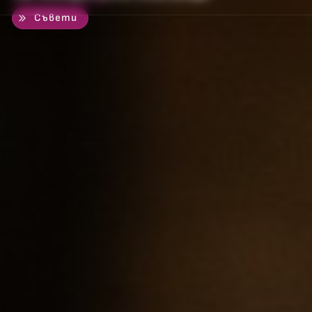
50
%
Съвети