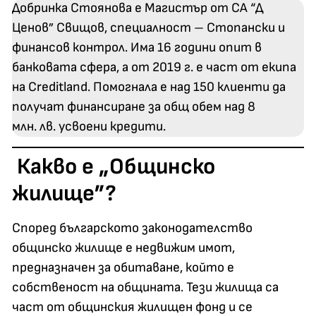
Добринка Стоянова е Магистър от СА “Д
Ценов” Свищов, специалност – Стопански и
финансов контрол. Има 16 години опит в
банковата сфера, а от 2019 г. е част от екипа
на Creditland. Помогнала е над 150 клиенти да
получат финансиране за общ обем над 8
млн. лв. усвоени кредити.
Какво е „Общинско
жилище”?
Според българското законодателство
общинско жилище е недвижим имот,
предназначен за обитаване, който е
собственост на общината. Тези жилища са
част от общинския жилищен фонд и се