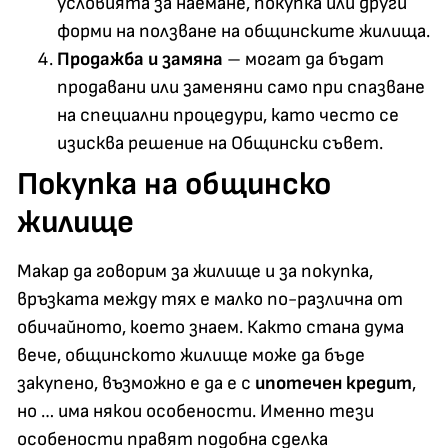
условията за наемане, покупка или други
форми на ползване на общинските жилища.
Продажба и замяна
– могат да бъдат
продавани или заменяни само при спазване
на специални процедури, като често се
изисква решение на Общински съвет.
Покупка на общинско
жилище
Макар да говорим за жилище и за покупка,
връзката между тях е малко по-различна от
обичайното, което знаем. Както стана дума
вече, общинското жилище може да бъде
закупено, възможно е да е с
ипотечен кредит
,
но … има някои особености. Именно тези
особености правят подобна сделка