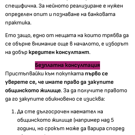
специфична. За нейното реализиране е нужен
определен опит и познаване на банковата
практика.
Ето защо, едно от нещата на които трябва да
се обърне внимание още в началото, е изборът
на добър
кредитен консултант
.
Безплатна консултация
Пристъпвайки към покупката
първо се
уверете се, че имате право да закупите
общинското жилище
. За да получите правото
да го закупите обикновено се изисква:
Да сте дългосрочен наемател на
общинското жилище (например над 5
години, но срокът може да варира според