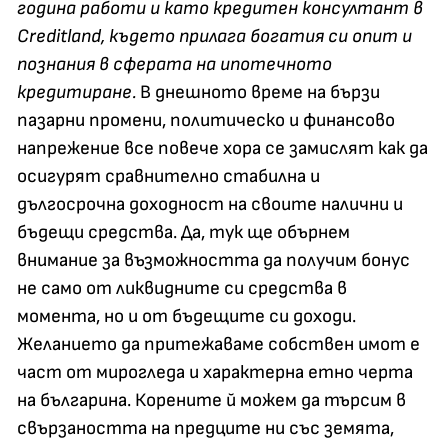
година работи и като кредитен консултант в
Creditland, където прилага богатия си опит и
познания в сферата на ипотечното
кредитиране.
В днешното време на бързи
пазарни промени, политическо и финансово
напрежение все повече хора се замислят как да
осигурят сравнително стабилна и
дългосрочна доходност на своите налични и
бъдещи средства. Да, тук ще обърнем
внимание за възможността да получим бонус
не само от ликвидните си средства в
момента, но и от бъдещите си доходи.
Желанието да притежаваме собствен имот е
част от мирогледа и характерна етно черта
на българина. Корените й можем да търсим в
свързаността на предците ни със земята,