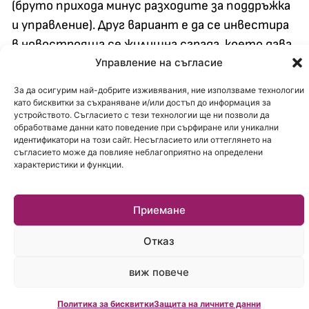
(бруто прихода минус разходите за поддръжка
и управление). Друг вариант е да се инвестира
в новострояща се жилищна сграда, което дава
Управление на съгласие
възможност жилището да бъде завършено и
обзаведено така, че после да се таргетира към
За да осигурим най-добрите изживявания, ние използваме технологии
конкретен сегмент наематели /семейство с
като бисквитки за съхраняване и/или достъп до информация за
устройството. Съгласието с тези технологии ще ни позволи да
дете или студенти/, в зависимост от
обработваме данни като поведение при сърфиране или уникални
локацията. При този вариант се отлага във
идентификатори на този сайт. Несъгласието или оттеглянето на
съгласието може да повлияе неблагоприятно на определени
времето началната дата на получаване на
характеристики и функции.
доход, но се генерира по-висока капиталова
печалба, с оглед това, че инвеститора-
Приемане
купувач споделя риска с продавача
(предприемач – строител); т.е. към момента
Отказ
на завършване на сградата пазарната цена на
виж повече
този имот ще бъде по-висока от платената
по сделката. Определяйки веднъж вида и
Политика за бисквитки
Защита на личните данни