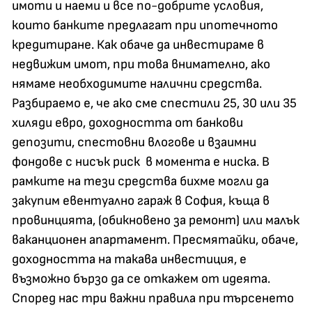
имоти и наеми и все по-добрите условия,
които банките предлагат при ипотечното
кредитиране. Как обаче да инвестираме в
недвижим имот, при това внимателно, ако
нямаме необходимите налични средства.
Разбираемо е, че ако сме спестили 25, 30 или 35
хиляди евро, доходността от банкови
депозити, спестовни влогове и взаимни
фондове с нисък риск в момента е ниска. В
рамките на тези средства бихме могли да
закупим евентуално гараж в София, къща в
провинцията, (обикновено за ремонт) или малък
ваканционен апартамент. Пресмятайки, обаче,
доходността на такава инвестиция, е
възможно бързо да се откажем от идеята.
Според нас три важни правила при търсенето