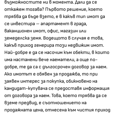
възможностите ни в момента. Дали да се
откажем тогава? Първото решение, което
трябва да бъде взето, е в какъв тип имот да
се инвестира – апартамент в града,
ваканционен имот, офис, магазин или
земеделска земя. Водещото в случая е това,
какъв приход генерира този недвижим имот.
Най-добре е да се насочим към обекти, в които
има настанени вече наематели, а още по-
добре, те да са с дългосрочен договор за наем.
Ако имотът е обявен за продажба, то при
заявен интерес за покупка, обикновено на
кандидат-купувача се предоставя информация
от договора за наем. Това, което трябва да се
вземе предвид, е съотношението на
продажната цена, отнесена към чистия приход