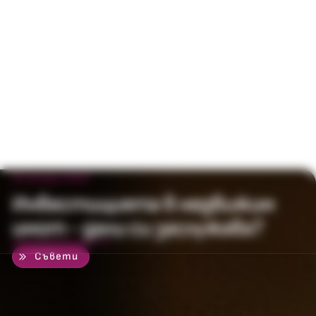
25 януари 2022
Инвестицията в недвижим
имот - дали си заслужава?
50
%
Съвети