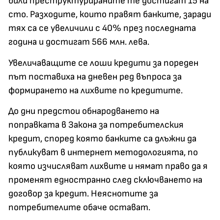
били преструктурираните те достигат 15 на
сто. Разходите, които правят банките, заради
тях са се увеличили с 40% през последната
година и достигат 566 млн. лева.
Увеличаващите се лоши кредити за пореден
път поставиха на дневен ред въпроса за
формирането на лихвите по кредитите.
До дни предстои обнародването на
поправката в Закона за потребителския
кредит, според която банките са длъжни да
публикуват в интернет методологията, по
която изчисляват лихвите и нямат право да я
променят едностранно след сключването на
договор за кредит. Неяснотите за
потребителите обаче остават.