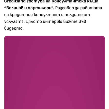
Creditland гостува на Консултантска къща
“Велинов и партньори”.
Разговор за работата
на кредитния консултант и ползите от
услугата. Цялото интервю вижте във
видеото.