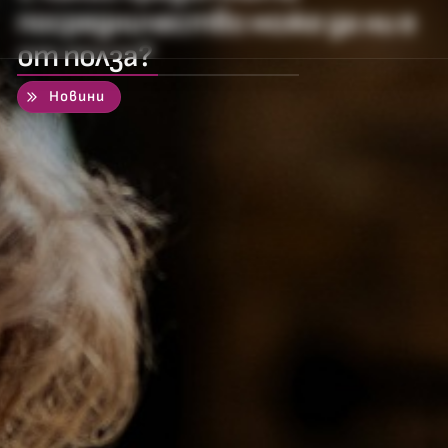
посредничество може да ни е
от полза?
50
%
Новини