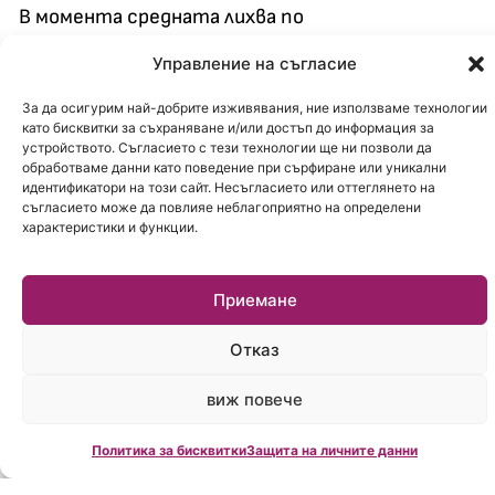
В момента средната лихва по
потребителските кредити с поръчител е 17.6
Управление на съгласие
на сто, а без поръчител – близо 19%. Проверка
на “Календар” обаче показва, че спадът в
За да осигурим най-добрите изживявания, ние използваме технологии
като бисквитки за съхраняване и/или достъп до информация за
лихвите все още не може да се усети осезаемо
устройството. Съгласието с тези технологии ще ни позволи да
обработваме данни като поведение при сърфиране или уникални
от хората.
идентификатори на този сайт. Несъгласието или оттеглянето на
съгласието може да повлияе неблагоприятно на определени
Лихвите по депозитите също
характеристики и функции.
падат, и то с по-високи
темпове от тези по
Приемане
кредитите – с половин
Отказ
процент за декември.
виж повече
“Очакваме и в следващите месеци банките
плавно да понижават лихвите по депозитите
Политика за бисквитки
Защита на личните данни
и това неизбежно ще се отрази и на лихвите