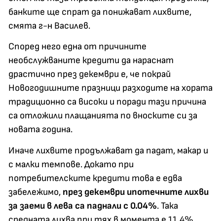
банките ще спрат да понижават лихвите,
смята г-н Василев.
Според него една от причините
необслужваните кредити да нараснат
драстично през декември е, че покрай
Новогодишните празници разходите на хората
традиционно са високи и поради тази причина
са отложили плащанията по вноските си за
новата година.
Иначе лихвите продължават да падат, макар и
с малки темпове. Докато при
потребителските кредити това е едва
забележимо,
през декември ипотечните лихви
за заеми в лева са паднали с 0.04%
. Така
средната лихва при тях в момента е 11.4%,