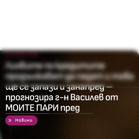
15 януари 2010
Лихвите по кредитите
продължават да падат и това
ще се запази и занапред –
прогнозира г-н Василев от
МОИТЕ ПАРИ пред
50
%
Новини