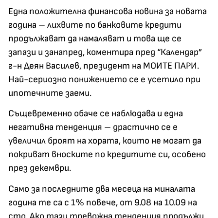
Една положителна финансова новина за новата
година – лихвите по банковите кредити
продължават да намаляват и това ще се
запази и занапред, коментира пред “Календар”
г-н Деян Василев, президент на МОИТЕ ПАРИ.
Най-сериозно понижението се е усетило при
ипотечните заеми.
Същевременно обаче се наблюдава и една
негативна тенденция – драстично се е
увеличил броят на хората, които не могат да
покриват вноските по кредитите си, особено
през декември.
Само за последните два месеца на миналата
година те са с 1% повече, от 9.08 на 10.09 на
сто. Ако тази тревожна тенденция продължи,