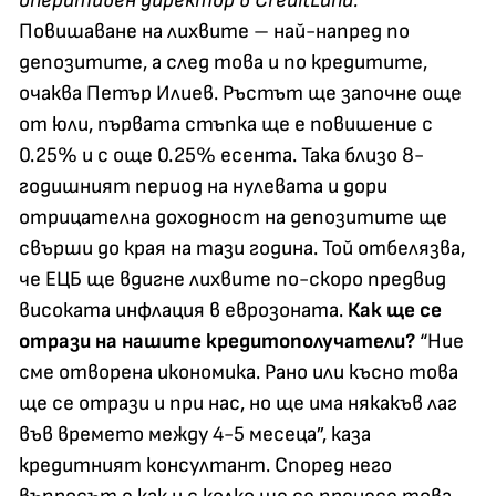
оперативен директор в CreditLand.
Повишаване на лихвите – най-напред по
депозитите, а след това и по кредитите,
очаква Петър Илиев. Ръстът ще започне още
от юли, първата стъпка ще е повишение с
0.25% и с още 0.25% есента. Така близо 8-
годишният период на нулевата и дори
отрицателна доходност на депозитите ще
свърши до края на тази година. Той отбелязва,
че ЕЦБ ще вдигне лихвите по-скоро предвид
високата инфлация в еврозоната.
Как ще се
отрази на нашите кредитополучатели?
“Ние
сме отворена икономика. Рано или късно това
ще се отрази и при нас, но ще има някакъв лаг
във времето между 4-5 месеца”, каза
кредитният консултант. Според него