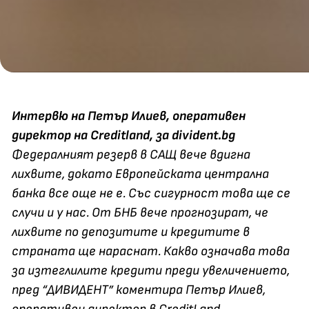
Интервю на Петър Илиев, оперативен
директор на Creditland, за
divident.bg
Федералният резерв в САЩ вече вдигна
лихвите, докато Европейската централна
банка все още не е. Със сигурност това ще се
случи и у нас. От БНБ вече прогнозират, че
лихвите по депозитите и кредитите в
страната ще нараснат. Какво означава това
за изтеглилите кредити преди увеличението,
пред “ДИВИДЕНТ” коментира Петър Илиев,