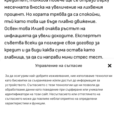
кредитът, толкова повече ще се отрази върху
месечната вноска на увеличение на лихвения
процент. Но хората трябва да са спокойни,
тъй като това ще бъде плавно движение.
Освен това Илиев очаква ръстът на
инфлацията да увели доходите. Експертът
съветва всеки да погледне своя договор за
кредит и да види каква сума остава като
главница, за да си направи мини стрес тест.
Това става много лесно, на кредитен
Управление на съгласие
калкулатор.
През първото тримесечие на
За да осигурим най-добрите изживявания, ние използваме технологии
годината банките са отпуснали нови
като бисквитки за съхраняване и/или достъп до информация за
жилищни кредити за 1.5 млр. лв., което е ръст
устройството. Съгласието с тези технологии ще ни позволи да
обработваме данни като поведение при сърфиране или уникални
с 43%. На какво се дължи тази активност?
идентификатори на този сайт. Несъгласието или оттеглянето на
съгласието може да повлияе неблагоприятно на определени
Кредитният експерт сподели, че никога не е
характеристики и функции.
имало толкова много покупко-продажби от