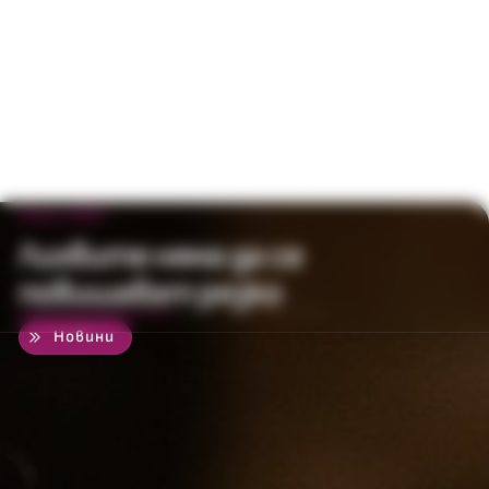
8 юни 2022
Лихвите няма да се
повишават рязко
50
%
Новини