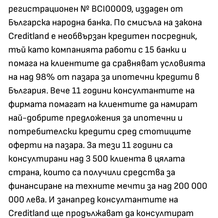
регистрационен № BCI00009, издаден от
Българска народна банка. По смисъла на закона
Creditland е необвързан кредитен посредник,
тъй като компанията работи с 15 банки и
помага на клиентите да сравняват условията
на над 98% от пазара за ипотечни кредити в
България. Вече 11 години консултантите на
фирмата помагат на клиентите да намират
най-добрите предложения за ипотечни и
потребителски кредити сред стотиците
оферти на пазара. За тези 11 години са
консултирани над 3 500 клиента в цялата
страна, които са получили средства за
финансиране на техните мечти за над 200 000
000 лева. И занапред консултантите на
Creditland ще продължават да консултират