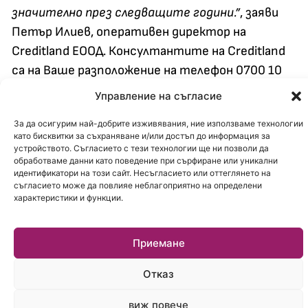
значително през следващите години.”
, заяви
Петър Илиев, оперативен директор на
Creditland ЕООД. Консултантите на Creditland
са на Ваше разположение на телефон 0700 10
009 /на цената на разговор, според тарифния
Управление на съгласие
Ви план/. Заявка за консултация може да
За да осигурим най-добрите изживявания, ние използваме технологии
подадете и през уебсайта:
www.creditland.bg
като бисквитки за съхраняване и/или достъп до информация за
устройството. Съгласието с тези технологии ще ни позволи да
обработваме данни като поведение при сърфиране или уникални
идентификатори на този сайт. Несъгласието или оттеглянето на
съгласието може да повлияе неблагоприятно на определени
характеристики и функции.
Приемане
Отказ
виж повече