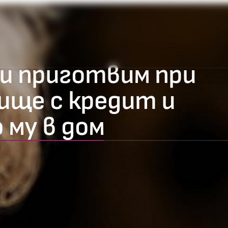
си приготвим при
лище с кредит и
му в дом
50
%