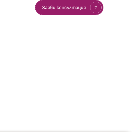
султация
Заяви консултация
вети