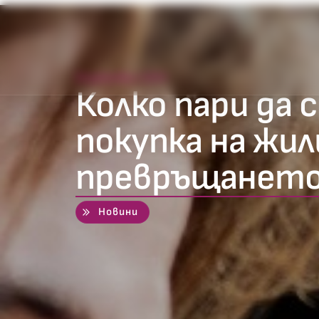
18 декември 2020
Колко пари да 
покупка на жи
превръщането 
Новини