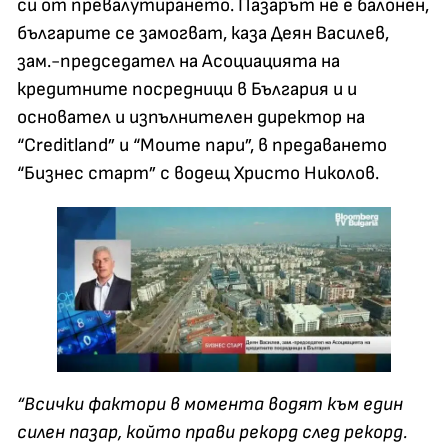
си от превалутирането. Пазарът не е балонен,
българите се замогват, каза Деян Василев,
зам.-председател на Асоциацията на
кредитните посредници в България и и
основател и изпълнителен директор на
“Creditland” и “Моите пари”, в предаването
“Бизнес старт” с водещ Христо Николов.
“Всички фактори в момента водят към един
силен пазар, който прави рекорд след рекорд.