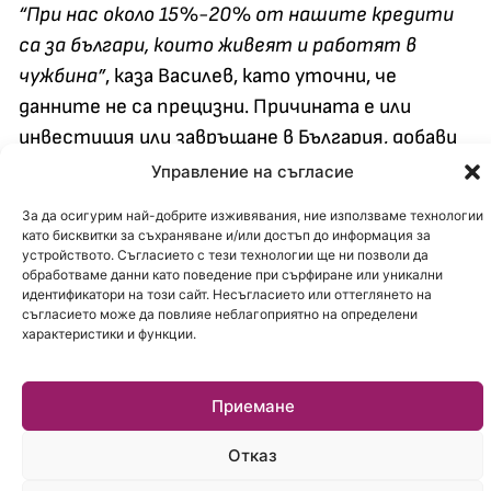
“При нас около 15%-20% от нашите кредити
са за българи, които живеят и работят в
чужбина”
, каза Василев, като уточни, че
данните не са прецизни. Причината е или
инвестиция или завръщане в България, добави
той.
Управление на съгласие
БЕЗПЛАТНА КОНСУЛТАЦИЯ
За да осигурим най-добрите изживявания, ние използваме технологии
като бисквитки за съхраняване и/или достъп до информация за
Друга тенденция е, че
устройството. Съгласието с тези технологии ще ни позволи да
обработваме данни като поведение при сърфиране или уникални
замогващите се българи
идентификатори на този сайт. Несъгласието или оттеглянето на
съгласието може да повлияе неблагоприятно на определени
търсят по-големи жилища
характеристики и функции.
с няколко спални и място за
Приемане
офис.
Отказ
Без предоговорените кредити и кредитите за