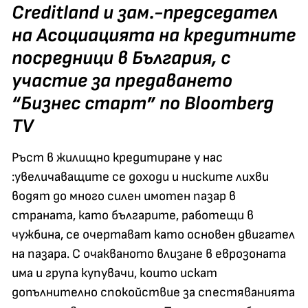
Creditland и зам.-председател
на Асоциацията на кредитните
посредници в България, с
участие за предаването
“Бизнес старт” по
Bloomberg
TV
Ръст в жилищно кредитиране у нас
:увеличаващите се доходи и ниските лихви
водят до много силен имотен пазар в
страната, като българите, работещи в
чужбина, се очертават като основен двигател
на пазара. С очакваното влизане в еврозоната
има и група купувачи, които искат
допълнително спокойствие за спестяванията