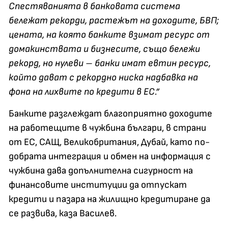
Спестяванията в банковата система
бележат рекорди, растежът на доходите, БВП;
цената, на която банките взимат ресурс от
домакинствата и бизнесите, също бележи
рекорд, но нулеви – банки имат евтин ресурс,
който дават с рекордно ниска надбавка на
фона на лихвите по кредити в ЕС.”
Банките разглеждат благоприятно доходите
на работещите в чужбина българи, в страни
от ЕС, САЩ, Великобритания, Дубай, като по-
добрата интеграция и обмен на информация с
чужбина дава допълнителна сигурност на
финансовите институции да отпускат
кредити и пазара на жилищно кредитиране да
се развива, каза Василев.