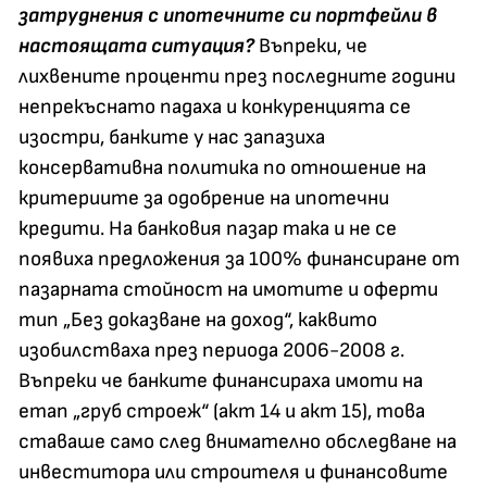
затруднения с ипотечните си портфейли в
настоящата ситуация?
Въпреки, че
лихвените проценти през последните години
непрекъснато падаха и конкуренцията се
изостри, банките у нас запазиха
консервативна политика по отношение на
критериите за одобрение на ипотечни
кредити. На банковия пазар така и не се
появиха предложения за 100% финансиране от
пазарната стойност на имотите и оферти
тип „Без доказване на доход“, каквито
изобилстваха през периода 2006-2008 г.
Въпреки че банките финансираха имоти на
етап „груб строеж“ (акт 14 и акт 15), това
ставаше само след внимателно обследване на
инвеститора или строителя и финансовите