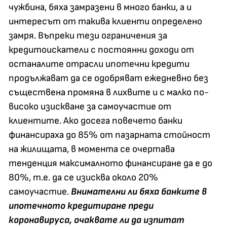
чужбина, бяха замразени в много банки, а и
интересът от такива клиенти определено
замря. Въпреки тези ограничения за
кредитоискатели с постоянни доходи от
останалите отрасли ипотечни кредити
продължават да се одобряват ежедневно без
съществена промяна в лихвите и с малко по-
високо изискване за самоучастие от
клиентите. Ако досега повечето банки
финансираха до 85% от пазарната стойност
на жилищата, в момента се очертава
тенденция максималното финансиране да е до
80%, т.е. да се изисква около 20%
самоучастие.
Внимателни ли бяха банките в
ипотечното кредитиране преди
коронавируса, очаквате ли да изпитат