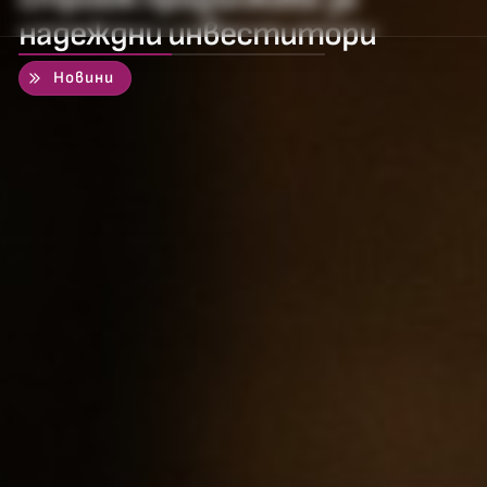
надеждни инвеститори
50
%
Новини