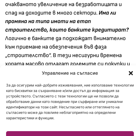
очакваното увеличение на безработицата и
спад на доходите в много сектори.
Има ли
промяна на типа имоти на етап
строителство, които банките кредитират?
Логично е банките да подхождат внимателно
към приемане на обезпечения във фаза
„строителство“. В тези несигурни времена
хората масово отлагат големите си покупки и
за инвеститори, които нямат осигурено
Управление на съгласие
финансиране (от собствени средства или от
За да осигурим най-добрите изживявания, ние използваме технологии
инвестиционен кредит) и разчитат на
като бисквитки за съхраняване и/или достъп до информация за
устройството. Съгласието с тези технологии ще ни позволи да
продажби на имотите в строеж за завършване
обработваме данни като поведение при сърфиране или уникални
на сградите си, се увеличава рискът от фалит
идентификатори на този сайт. Несъгласието или оттеглянето на
съгласието може да повлияе неблагоприятно на определени
или сериозно забавяне на строителството.
характеристики и функции.
Въпреки това повечето банки, които
кредитираха жилища на акт 14 преди