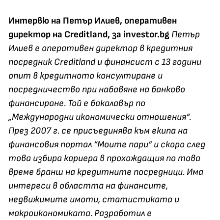
Интервю на Петър Илиев, оперативен
директор на Creditland, за
investor.bg
Петър
Илиев е оперативен директор в кредитния
посредник Creditland и финансист с 13 години
опит в кредитното консултиране и
посредничество при набавяне на банково
финансиране. Той е бакалавър по
„Международни икономически отношения“.
През 2007 г. се присъединява към екипа на
финансовия портал “Моите пари” и скоро след
това избира кариера в прохождащия по това
време бранш на кредитните посредници. Има
интереси в областта на финансите,
недвижимите имоти, статистиката и
макроикономиката. Разработил е