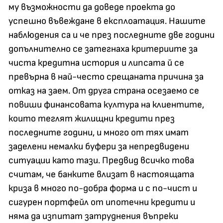
му възможности да доведе проекта до
успешно въвеждане в експлоатация. Нашите
наблюдения са и че през последните две години
допълнително се затегнаха критериите за
чиста кредитна история и липсата й се
превърна в най-често срещаната причина за
отказ на заем. От друга страна осезаемо се
повиши финансовата култура на клиентите,
които теглят жилищни кредити през
последните години, и много от тях имат
заделени немалки буфери за непредвидени
ситуации като тази. Предвид всичко това
считам, че банките влизат в настоящата
криза в много по-добра форма и с по-чист и
сигурен портфейл от ипотечни кредити и
няма да изпитат затруднения въпреки