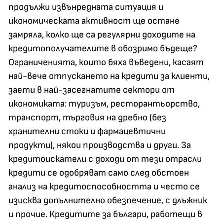
продължи извънредната ситуация и
икономическата активност ще остане
замряла, колко ще са регулярни доходите на
кредитополучателите в обозримо бъдеще?
Ограниченията, които бяха въведени, касаят
най-вече отпускането на кредити за клиенти,
заети в най-засегнатите сектори от
икономиката: туризъм, ресторантьорство,
транспорт, търговия на дребно (без
хранителни стоки и фармацевтични
продукти), някои производства и други. За
кредитоискатели с доходи от тези отрасли
кредити се одобряват само след обстоен
анализ на кредитоспособността и често се
изисква допълнително обезпечение, с длъжник
и прочие. Кредитите за българи, работещи в