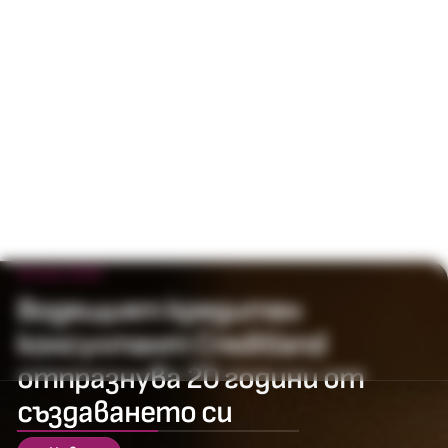
18 май 2026
Водещият кредитен
консултант Creditland
отпразнува 20 години от
създаването си
50
%