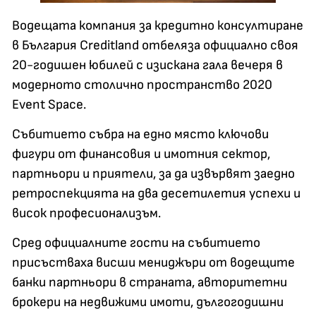
Водещата компания за кредитно консултиране
в България Creditland отбеляза официално своя
20-годишен юбилей с изискана гала вечеря в
модерното столично пространство 2020
Event Space.
Събитието събра на едно място ключови
фигури от финансовия и имотния сектор,
партньори и приятели, за да извървят заедно
ретроспекцията на два десетилетия успехи и
висок професионализъм.
Сред официалните гости на събитието
присъстваха висши мениджъри от водещите
банки партньори в страната, авторитетни
брокери на недвижими имоти, дългогодишни