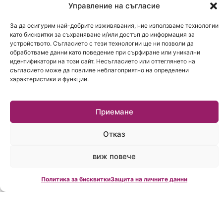
мисията да внесем прозрачност,
Управление на съгласие
етика и професионализъм в избора на
За да осигурим най-добрите изживявания, ние използваме технологии
кредит. Днес, благодарение на
като бисквитки за съхраняване и/или достъп до информация за
споделените ценности с нашите
устройството. Съгласието с тези технологии ще ни позволи да
обработваме данни като поведение при сърфиране или уникални
банкови и имотни партньори и
идентификатори на този сайт. Несъгласието или оттеглянето на
съгласието може да повлияе неблагоприятно на определени
огромната всеотдайност на екипа ни,
характеристики и функции.
ние променихме съдбите на десетки
хиляди български семейства. Тези 800
Приемане
милиона евро са доверие, превърнато
в домове и успешен бизнес“
Отказ
сподели Деян Василев.
виж повече
В рамките на официалната програма бяха
Политика за бисквитки
Защита на личните данни
отличени и най-дългогодишните служители на
фирмата, които получиха специални награди за
своята лоялност, принос и висок