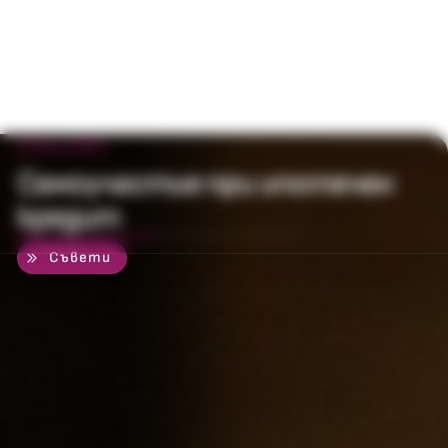
22 юли 2023
Самоучастие при ипотечен
кредит
50
%
Съвети