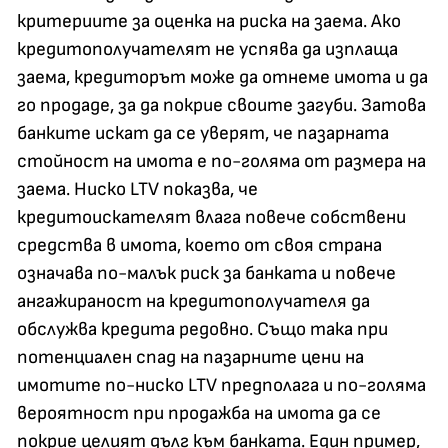
критериите за оценка на риска на заема. Ако
кредитополучателят не успява да изплаща
заема, кредиторът може да отнеме имота и да
го продаде, за да покрие своите загуби. Затова
банките искат да се уверят, че пазарната
стойност на имота е по-голяма от размера на
заема. Ниско LTV показва, че
кредитоискателят влага повече собствени
средства в имота, което от своя страна
означава по-малък риск за банката и повече
ангажираност на кредитополучателя да
обслужва кредита редовно. Също така при
потенциален спад на пазарните цени на
имотите по-ниско LTV предполага и по-голяма
вероятност при продажба на имота да се
покрие целият дълг към банката. Един пример,