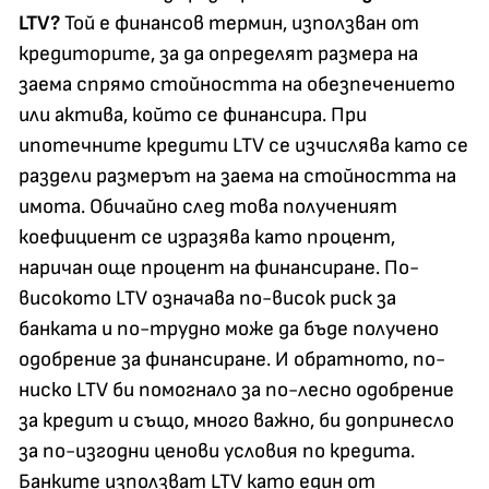
LTV?
Той е финансов термин, използван от
кредиторите, за да определят размера на
заема спрямо стойността на обезпечението
или актива, който се финансира. При
ипотечните кредити LTV се изчислява като се
раздели размерът на заема на стойността на
имота. Обичайно след това полученият
коефициент се изразява като процент,
наричан още процент на финансиране. По-
високото LTV означава по-висок риск за
банката и по-трудно може да бъде получено
одобрение за финансиране. И обратното, по-
ниско LTV би помогнало за по-лесно одобрение
за кредит и също, много важно, би допринесло
за по-изгодни ценови условия по кредита.
Банките използват LTV като един от