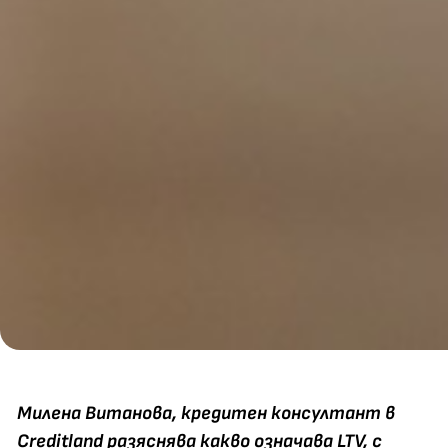
Милена Витанова
, кредитен консултант в
Creditland разяснява какво означава LTV, с