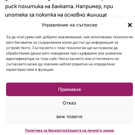
риск политика на банката. Например, при
ипотека за покупка на основно жилище
максималният LTV е средно около 80-85% в
Управление на съгласие
България, докато при комерсиални имоти
За да осигурим най-добрите изживявания, ние използваме технологии
максималният LTV е значително по-ниско
като бисквитки за съхраняване и/или достъп до информация за
според критериите на конкретната банка. По-
устройството. Съгласието с тези технологии ще ни позволи да
обработваме данни като поведение при сърфиране или уникални
ниско е LTV и в случаите на отпускане на
идентификатори на този сайт. Несъгласието или оттеглянето на
съгласието може да повлияе неблагоприятно на определени
нецелеви ипотечен кредит (потребителски
характеристики и функции.
кредит с ипотека) или в случаите, когато
кредитът се предоставя с „ограничена
Приемане
отговорност до размера на обезпечението“.
С
какво самоучастие трябва да разполага
Отказ
бъдещият кредитоискател в случай, че му
предстои да кандидатсва за ипотечен
виж повече
кредит?
Максималният процент на
Политика за бисквитки
Защита на личните данни
финансиране при различните банки варира в