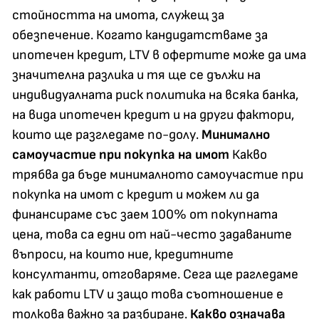
стойността на имота, служещ за
обезпечение. Когато кандидатстваме за
ипотечен кредит, LTV в офертите може да има
значителна разлика и тя ще се дължи на
индивидуалната риск политика на всяка банка,
на вида ипотечен кредит и на други фактори,
които ще разгледаме по-долу.
Минимално
самоучастие при покупка на имот
Какво
трябва да бъде минималното самоучастие при
покупка на имот с кредит и можем ли да
финансираме със заем 100% от покупната
цена, това са едни от най-често задаваните
въпроси, на които ние, кредитните
консултанти, отговаряме. Сега ще рагледаме
как работи LTV и защо това съотношение е
толкова важно за разбиране.
Какво означава