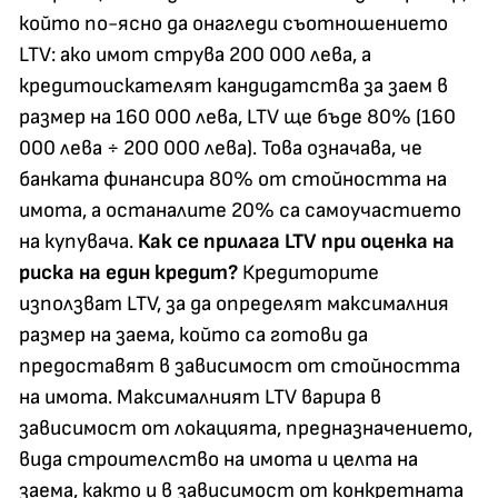
който по-ясно да онагледи съотношението
LTV: ако имот струва 200 000 лева, а
кредитоискателят кандидатства за заем в
размер на 160 000 лева, LTV ще бъде 80% (160
000 лева ÷ 200 000 лева). Това означава, че
банката финансира 80% от стойността на
имота, а останалите 20% са самоучастието
на купувача.
Как се прилага LTV при оценка на
риска на един кредит?
Кредиторите
използват LTV, за да определят максималния
размер на заема, който са готови да
предоставят в зависимост от стойността
на имота. Максималният LTV варира в
зависимост от локацията, предназначението,
вида строителство на имота и целта на
заема, както и в зависимост от конкретната