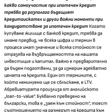
какво самоучастие при ипотечен кредит
трябва да разполага бъдещият
кредитоискател и други важни моменти при
кандидатстване за ипотечен кредит
Когато
купуваме жилище с банков кредит, трябва да
имаме предвид, че всяка цифра и термин в
процеса имат значение и всяка стойност се
отразява на възвръщаемостта на нашата
инвестиция и капитал. Важно е предварително
да бъдем подготвени, за да измерим адекватно
цената на кредита. Един от термините, с
който неминуемо ще се сблъскаме, е LTV.
Абревиатурата произлиза от английското
„loan-to-value“. Буквално преведено на
български, това е „заем към стойност“, тоест
съотношението на размерът на кредита към