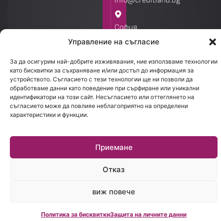
info@creditland.bg
София
1301.
Управление на съгласие
бул.
За да осигурим най-добрите изживявания, ние използваме технологии
Стефан
като бисквитки за съхраняване и/или достъп до информация за
устройството. Съгласието с тези технологии ще ни позволи да
Стамболов
обработваме данни като поведение при сърфиране или уникални
28
идентификатори на този сайт. Несъгласието или оттеглянето на
съгласието може да повлияе неблагоприятно на определени
Работно
характеристики и функции.
време:
Пон.-
Пет.:
Приемане
09:00
до
18:00
Отказ
виж повече
Политика за бисквитки
Защита на личните данни