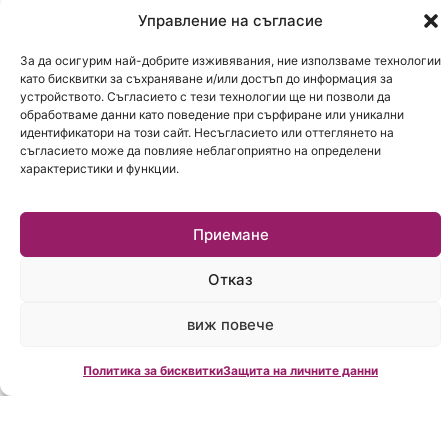
Управление на съгласие
писмено заявление пред районния съд, в който
е открито наследството, и се вписва
За да осигурим най-добрите изживявания, ние използваме технологии
като бисквитки за съхраняване и/или достъп до информация за
официално. Не може да се направи частичен
устройството. Съгласието с тези технологии ще ни позволи да
отказ или частично приемане — решението е
обработваме данни като поведение при сърфиране или уникални
идентификатори на този сайт. Несъгласието или оттеглянето на
общо. Ако няколко наследници се откажат,
съгласието може да повлияе неблагоприятно на определени
дяловете се преизчисляват според
характеристики и функции.
наследствените правила. Поради това
решението за отказ трябва да бъде добре
Приемане
обмислено и съобразено с реалното
съотношение между активите и пасивите в
Отказ
наследството.
виж повече
Когато наследникът предпочете да приеме
Политика за бисквитки
Защита на личните данни
наследството, той придобива както
активите, така и пасивите на починалия,
включително задължения по кредити. В някои