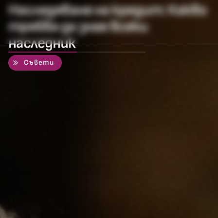
Наследяване на кредит: Какво
трябва да знае всеки
наследник
50
%
Съвети