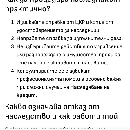
практично?
Изискайте справка от ЦКР и копие от
удостоверението за наследници.
Направете справка за изпълнителни дела.
Не извършвайте действия по управление
или разпореждане с имущество, преди да
сте наясно с активите и пасивите.
Консултирайте се с адвокат —
професионалната помощ е особено важна
при сложни случаи на
Наследяване на
кредит
.
Какво означава отказ от
наследство и как работи той
Отказът от наследство се случва чрез