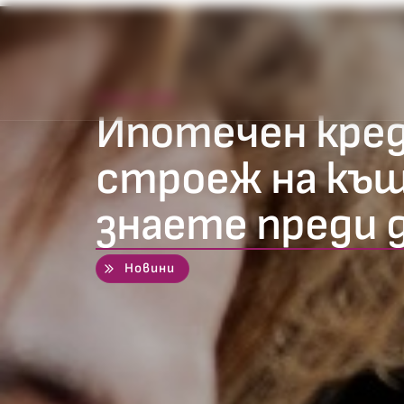
17 юни 2026
Ипотечен кред
строеж на къщ
знаете преди 
Новини