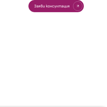
султация
Заяви консултация
вети