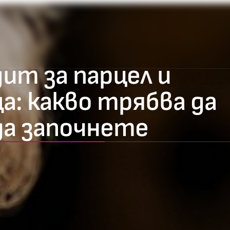
ит за парцел и
а: какво трябва да
да започнете
50
%