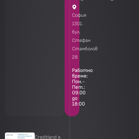
София
1301.
бул.
Стефан
Стамболов
28
Работно
време:
Пон.-
Пет.:
09:00
до
18:00
Creditland е