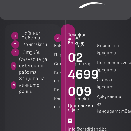
Новини/
Телефон
За нас
За нас
Услуги
Услуги
Съвети
за
връзка:
акти
Контакти
Как работим?
Ипотечни
зиви
Отзиви
02
кредити
Партньори
 за
Съгласие за
Потребителск
Стани партньор
на
съвместна
4699
кредити
работа
Въпроси и
а
Защита на
Фирмен
отговори
личните
009
кредит
Ръководен екип
данни
Документи
Консултантски
за
Централен
екип
офис:
кандидатства
Калкулатори
Калкулатори
info@creditland.bg