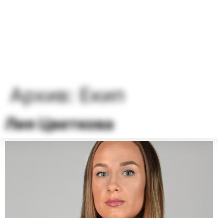
Архив:
Екип
Лия Цветкова