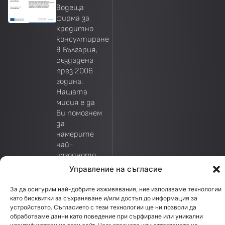
водеща
фирма за
кредитно
консултиране
в България,
създадена
през 2006
година.
Нашата
мисия е да
Ви помогнем
да
намерите
най-
изгодното
предложение
Управление на съгласие
за кредит
според
За да осигурим най-добрите изживявания, ние използваме технологии
Вашите
като бисквитки за съхраняване и/или достъп до информация за
устройството. Съгласието с тези технологии ще ни позволи да
изисквания.
обработваме данни като поведение при сърфиране или уникални