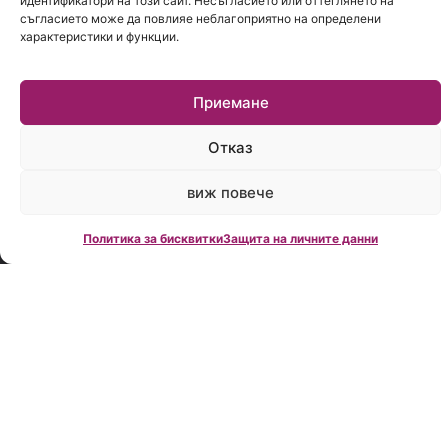
Creditland е
идентификатори на този сайт. Несъгласието или оттеглянето на
съгласието може да повлияе неблагоприятно на определени
член на
характеристики и функции.
Асоциацията
на
кредитните
Приемане
посредници
в България
Отказ
(
АКПБ
) и се
придържа
стриктно
виж повече
към
Етичния
кодекс
на
Политика за бисквитки
Защита на личните данни
организацията.
Понастоящем
Деян
Василев, изп.
директор на
Creditland, е
зам.
председател
на АКПБ.
Creditland е