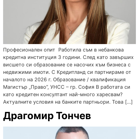
Професионален опит Работила съм в небанкова
кредитна институция 3 години. След като завърших
висшето си образование се насочих към бизнеса с
недвижими имоти. С Кредитланд си партнираме от
началото на 2026 г. Образование / квалификация
Магистър „Право”, УНСС – гр. София В работата си
като кредитен консултант най-много харесвам?
Актуалните условия на банките партньори. Това […]
Драгомир Тончев