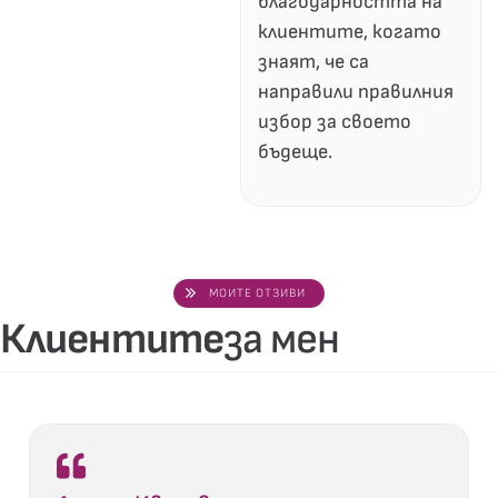
благодарността на
клиентите, когато
знаят, че са
направили правилния
избор за своето
бъдеще.
МОИТЕ ОТЗИВИ
Клиентите
за мен
40
%