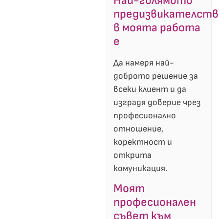
Най-голямото
предизвикателств
в моята работа
е
Да намеря най-
доброто решение за
всеки клиент и да
изградя доверие чрез
професионално
отношение,
коректност и
открита
комуникация.
Моят
професионален
съвет към