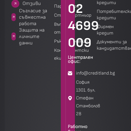
кредити
зиви
Отзиви
02
Партньори
 за
Съгласие за
Потребителск
Стани партньор
на
съвместна
кредити
4699
работа
Въпроси и
Фирмен
а
Защита на
отговори
кредит
личните
009
Ръководен екип
Документи за
данни
кандидатства
Консултантски
Централен
екип
Калкулатори
Калкулатори
офис:
info@creditland.bg
София
1301. бул.
Стефан
Стамболов
28
Работно