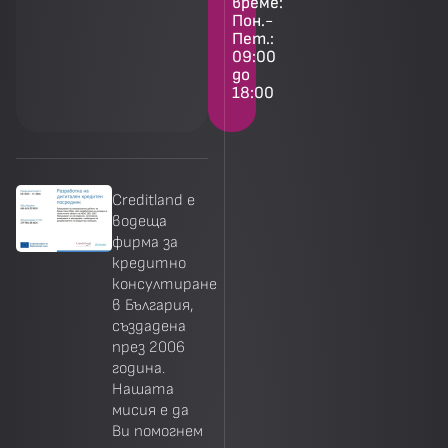
време:
Пон.-
Пет.:
09:00
до
18:00
Creditland е
водеща
фирма за
кредитно
консултиране
в България,
създадена
през 2006
година.
Нашата
мисия е да
Ви помогнем