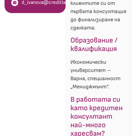
d_ivanova@creditland.bg
клиентите си от
първата консултация
до финализиране на
сделката.
Образование /
квалификация
Икономически
университет –
Варна, специалност
„Мениджмънт“.
В работата си
като кредитен
консултант
най-много
харесвам?