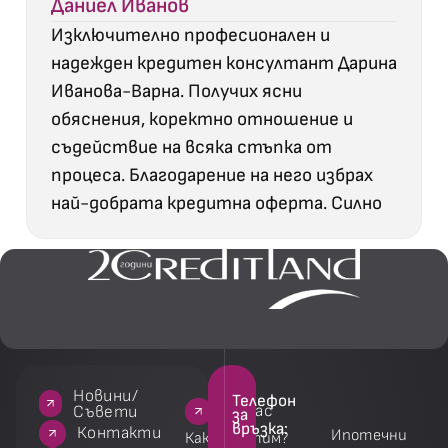
Даниел Иванов
Изключително професионален и
надежден кредитен консултант Дарина
Иванова-Варна. Получих ясни
обяснения, коректно отношение и
съдействие на всяка стъпка от
процеса. Благодарение на него избрах
най-добрата кредитна оферта. Силно
препоръчвам!
Новини/
Телефон
За нас
За нас
Услуги
Услуги
Съвети
за
връзка:
акти
Контакти
Ипотечни
Как работим?