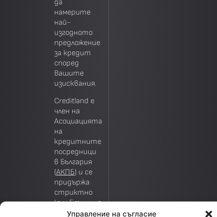
да
намерите
най-
изгодното
предложение
за кредит
според
Вашите
изисквания.
Creditland е
член на
Асоциацията
на
кредитните
посредници
в България
(
АКПБ
) и се
придържа
стриктно
към
Етичния
кодекс
на
Управление на съгласие