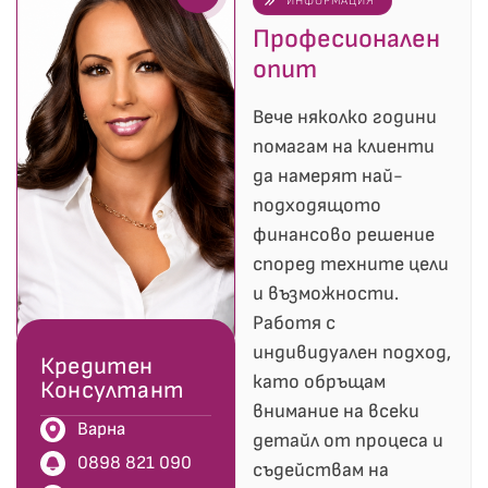
ИНФОРМАЦИЯ
Професионален
опит
Вече няколко години
помагам на клиенти
да намерят най-
подходящото
финансово решение
според техните цели
и възможности.
Работя с
индивидуален подход,
Кредитен
като обръщам
Консултант
внимание на всеки
Варна
детайл от процеса и
0898 821 090
съдействам на