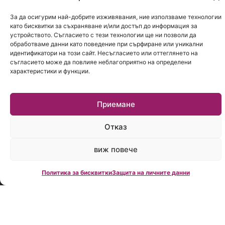
организацията.
Понастоящем
За да осигурим най-добрите изживявания, ние използваме технологии
като бисквитки за съхраняване и/или достъп до информация за
Деян
устройството. Съгласието с тези технологии ще ни позволи да
Василев, изп.
обработваме данни като поведение при сърфиране или уникални
директор на
идентификатори на този сайт. Несъгласието или оттеглянето на
Creditland, е
съгласието може да повлияе неблагоприятно на определени
зам.
характеристики и функции.
председател
на АКПБ.
Creditland е
Приемане
дъщерна
фирма на
Отказ
MoitePari.bg
и е
виж повече
обособена
като
Политика за бисквитки
Защита на личните данни
самостоятелно
дружество
в следствие
на големия
интерес от