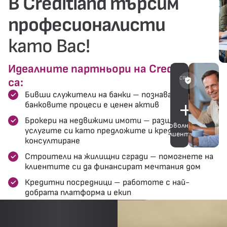
В Creditland търсим
професионалисти
като Вас!
Идеалните партньори на Creditland
CREDITLAND
са:
Бивши служители на банки – познаването на
+
12.
банковите процеси е ценен актив
Брокери на недвижими имоти – разширете
Доволни
услугите си като предложите и кредитно
Клиенти
консултиране
Строители на жилищни сгради – помогнете на
клиентите си да финансират мечтания дом
Кредитни посредници – работоте с най-
добрата платформа и екип