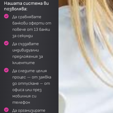
Нашата система ви
позволява:
Да сравнявате
банкови оферти от
повече от 13 банки
за секунди
Да създавате
индивидуални
предложения за
клиентите
Да следите целия
процес — от заявка
до отпускане – от
офиса или през
мобилния си
телефон
Да организирате