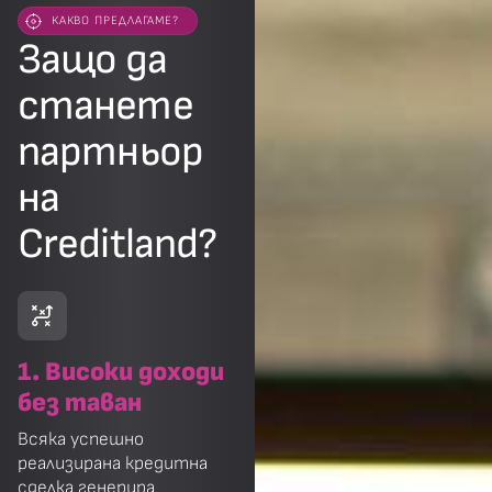
КАКВО ПРЕДЛАГАМЕ?
Защо да
станете
партньор
на
Creditland?
1. Високи доходи
без таван
Всяка успешно
реализирана кредитна
сделка генерира