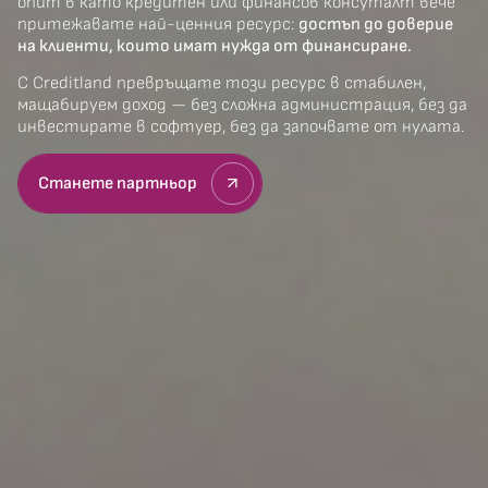
опит в като кредитен или финансов консуталт вече
притежавате най-ценния ресурс:
достъп до доверие
на клиенти, които имат нужда от финансиране.
С Creditland превръщате този ресурс в стабилен,
мащабируем доход — без сложна администрация, без да
инвестирате в софтуер, без да започвате от нулата.
Станете партньор