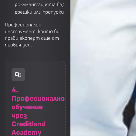
документацията без
грешки или пропуски
Професионален
инструмент, който ви
прави експерт още от
първия ден.
4.
Професионално
обучение
чрез
Creditland
Academy