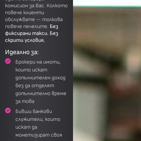
комисион за Вас. Колкото
повече клиенти
обслужвате — толкова
повече печелите.
Без
фиксирани такси. Без
скрити условия.
Идеално за:
Брокери на имоти,
които искат
допълнителен доход
без да отделят
допълнително време
за това
Бивши банкови
служители, които
искат да
монетизират своя