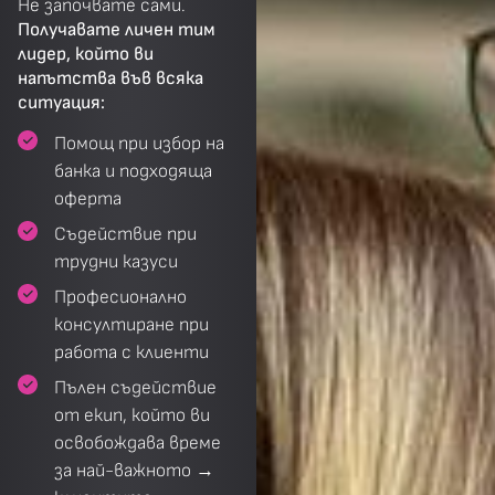
Не започвате сами.
Получавате
личен тим
лидер
, който ви
напътства във всяка
ситуация:
Помощ при избор на
банка и подходяща
оферта
Съдействие при
трудни казуси
Професионално
консултиране при
работа с клиенти
Пълен съдействие
от екип, който ви
освобождава време
за най-важното →