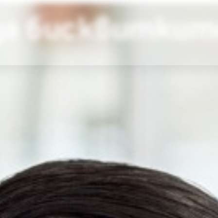
за бисквиткит