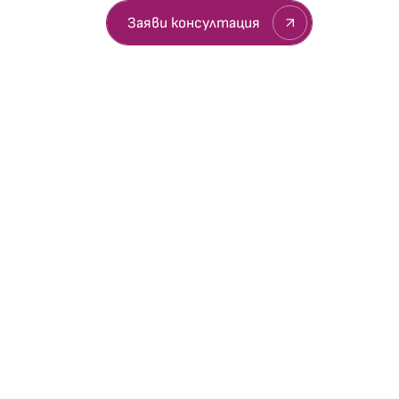
султация
Заяви консултация
вети