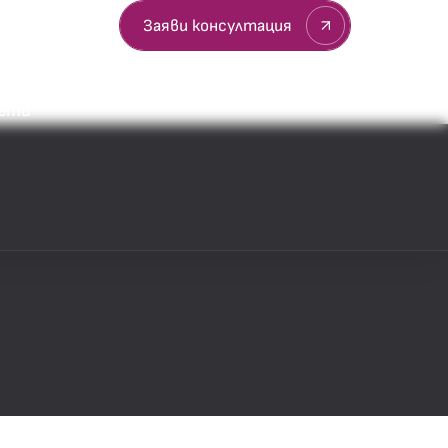
султация
Заяви консултация
вети