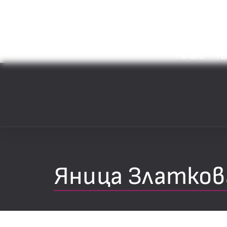
Начало
Ус
Яница Златков