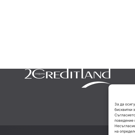
За да осиг
бисквитки 
Съгласието
поведение 
Несъгласие
на определ