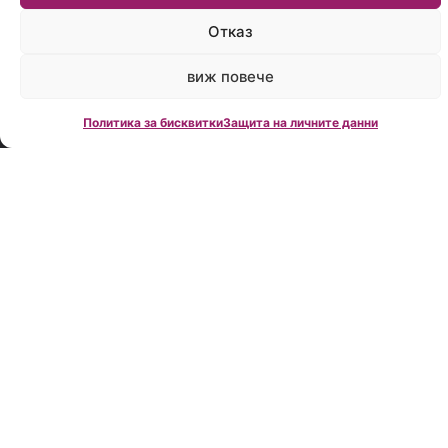
време:
Пон.-
Отказ
Пет.:
09:00
виж повече
до
18:00
Политика за бисквитки
Защита на личните данни
Creditland е
водеща
фирма за
кредитно
консултиране
в България,
създадена
през 2006
година.
Нашата
мисия е да
Ви помогнем