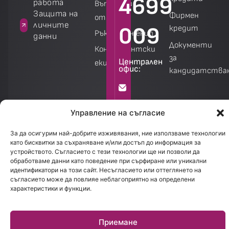
4699
работа
Въпроси и
а
Защита на
Фирмен
отговори
личните
009
кредит
Ръководен екип
данни
Документи
Консултантски
за
Централен
екип
офис:
кандидатства
Калкулатори
Калкулатори
info@creditland.bg
Управление на съгласие
София
За да осигурим най-добрите изживявания, ние използваме технологии
като бисквитки за съхраняване и/или достъп до информация за
1301.
устройството. Съгласието с тези технологии ще ни позволи да
бул.
обработваме данни като поведение при сърфиране или уникални
идентификатори на този сайт. Несъгласието или оттеглянето на
Стефан
съгласието може да повлияе неблагоприятно на определени
Стамболов
характеристики и функции.
28
Приемане
Работно