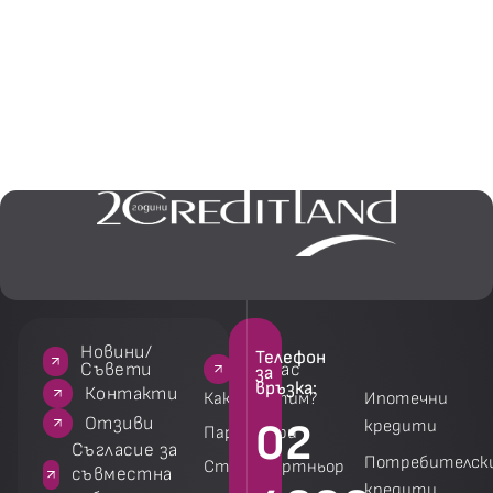
Новини/
Телефон
За нас
За нас
Услуги
Услуги
Съвети
за
връзка:
акти
Контакти
Как работим?
Ипотечни
зиви
Отзиви
02
кредити
Партньори
 за
Съгласие за
Потребителск
Стани партньор
на
съвместна
кредити