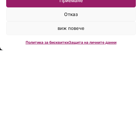
Приемане
време:
Пон.-
Отказ
Пет.:
09:00
до
виж повече
18:00
Политика за бисквитки
Защита на личните данни
Creditland е
водеща
фирма за
кредитно
консултиране
в България,
създадена
през 2006
година.
Нашата
мисия е да
Ви помогнем