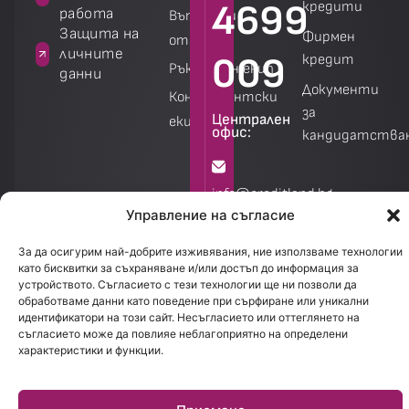
4699
кредити
работа
Въпроси и
а
Защита на
Фирмен
отговори
личните
009
кредит
Ръководен екип
данни
Документи
Консултантски
за
Централен
екип
офис:
кандидатства
Калкулатори
Калкулатори
info@creditland.bg
Управление на съгласие
София
За да осигурим най-добрите изживявания, ние използваме технологии
1301.
като бисквитки за съхраняване и/или достъп до информация за
устройството. Съгласието с тези технологии ще ни позволи да
бул.
обработваме данни като поведение при сърфиране или уникални
Стефан
идентификатори на този сайт. Несъгласието или оттеглянето на
съгласието може да повлияе неблагоприятно на определени
Стамболов
характеристики и функции.
28
Работно