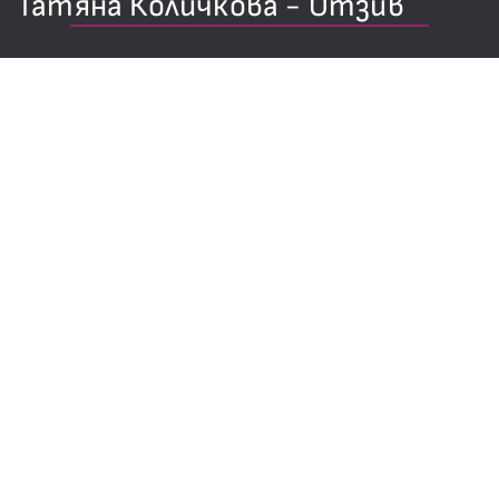
​Татяна Количкова - Отзив