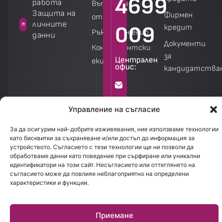
4699
работа
Въпроси и
а
Защита на
Фирмен
отговори
личните
009
кредит
Ръководен екип
данни
Документи
Консултантски
за
Централен
екип
офис:
кандидатства
Калкулатори
Калкулатори
info@creditland.bg
Управление на съгласие
София
За да осигурим най-добрите изживявания, ние използваме технологии
като бисквитки за съхраняване и/или достъп до информация за
1301.
устройството. Съгласието с тези технологии ще ни позволи да
бул.
обработваме данни като поведение при сърфиране или уникални
идентификатори на този сайт. Несъгласието или оттеглянето на
Стефан
съгласието може да повлияе неблагоприятно на определени
Стамболов
характеристики и функции.
28
Приемане
Работно