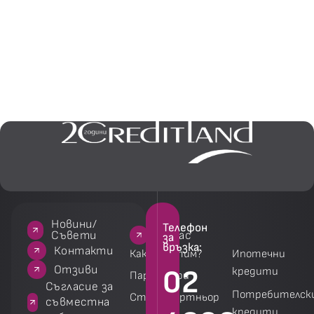
Новини/
Телефон
За нас
За нас
Услуги
Услуги
Съвети
за
връзка:
акти
Контакти
Как работим?
Ипотечни
зиви
Отзиви
02
кредити
Партньори
 за
Съгласие за
Потребителск
Стани партньор
на
съвместна
кредити