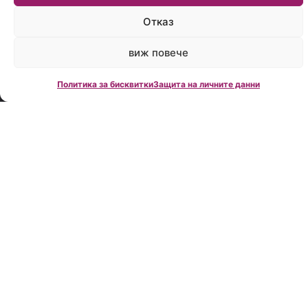
време:
Пон.-
Отказ
Пет.:
09:00
виж повече
до
18:00
Политика за бисквитки
Защита на личните данни
Creditland е
водеща
фирма за
кредитно
консултиране
в България,
създадена
през 2006
година.
Нашата
мисия е да
Ви помогнем