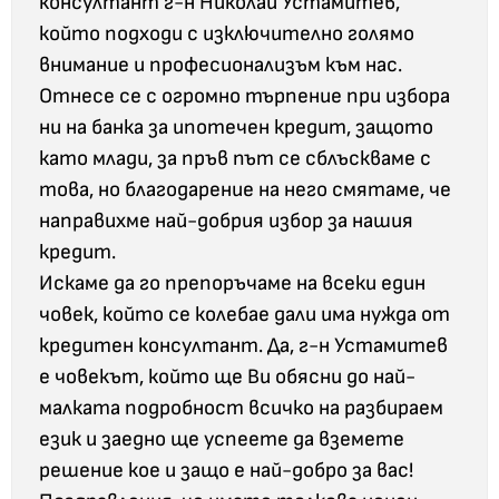
консултант г-н Николай Устамитев,
който подходи с изключително голямо
внимание и професионализъм към нас.
Отнесе се с огромно търпение при избора
ни на банка за ипотечен кредит, защото
като млади, за пръв път се сблъскваме с
това, но благодарение на него смятаме, че
направихме най-добрия избор за нашия
кредит.
Искаме да го препоръчаме на всеки един
човек, който се колебае дали има нужда от
кредитен консултант. Да, г-н Устамитев
е човекът, който ще Ви обясни до най-
малката подробност всичко на разбираем
език и заедно ще успеете да вземете
решение кое и защо е най-добро за вас!