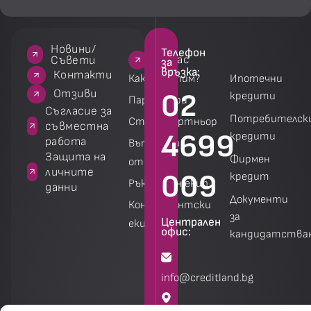
Новини/
Телефон
За нас
За нас
Услуги
Услуги
Съвети
за
връзка:
акти
Контакти
Как работим?
Ипотечни
зиви
Отзиви
02
кредити
Партньори
 за
Съгласие за
Потребителск
Стани партньор
на
съвместна
4699
кредити
работа
Въпроси и
а
Защита на
Фирмен
отговори
личните
009
кредит
Ръководен екип
данни
Документи
Консултантски
за
Централен
екип
офис:
кандидатства
Калкулатори
Калкулатори
info@creditland.bg