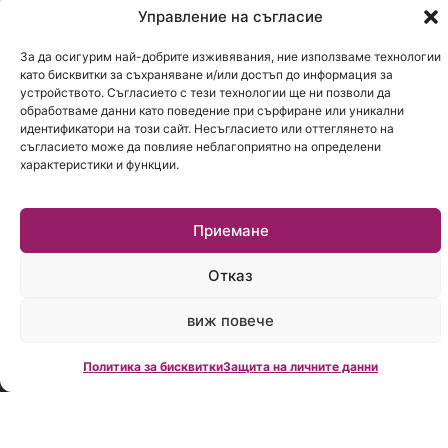
София
Управление на съгласие
1301.
За да осигурим най-добрите изживявания, ние използваме технологии
бул.
като бисквитки за съхраняване и/или достъп до информация за
Стефан
устройството. Съгласието с тези технологии ще ни позволи да
обработваме данни като поведение при сърфиране или уникални
Стамболов
идентификатори на този сайт. Несъгласието или оттеглянето на
28
съгласието може да повлияе неблагоприятно на определени
характеристики и функции.
Работно
време:
Пон.-
Приемане
Пет.:
09:00
Отказ
до
18:00
виж повече
Политика за бисквитки
Защита на личните данни
Creditland е
водеща
фирма за