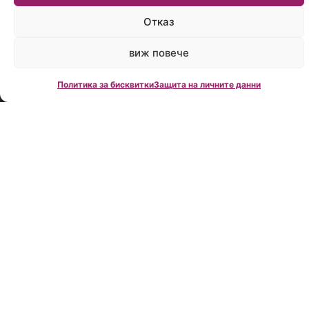
време:
Пон.-
Отказ
Пет.:
09:00
виж повече
до
18:00
Политика за бисквитки
Защита на личните данни
Creditland е
водеща
фирма за
кредитно
консултиране
в България,
създадена
през 2006
година.
Нашата
мисия е да
Ви помогнем