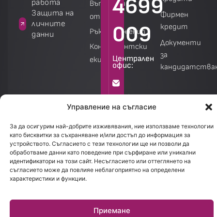
4699
работа
Въпроси и
а
Защита на
Фирмен
отговори
личните
009
кредит
Ръководен екип
данни
Документи
Консултантски
за
Централен
екип
офис:
кандидатства
Калкулатори
Калкулатори
info@creditland.bg
Управление на съгласие
София
За да осигурим най-добрите изживявания, ние използваме технологии
като бисквитки за съхраняване и/или достъп до информация за
1301.
устройството. Съгласието с тези технологии ще ни позволи да
бул.
обработваме данни като поведение при сърфиране или уникални
идентификатори на този сайт. Несъгласието или оттеглянето на
Стефан
съгласието може да повлияе неблагоприятно на определени
Стамболов
характеристики и функции.
28
Приемане
Работно