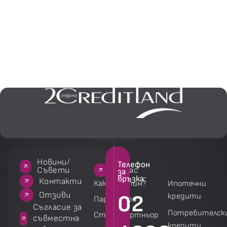
Новини/
Телефон
За нас
За нас
Услуги
Услуги
Съвети
за
връзка:
акти
Контакти
Как работим?
Ипотечни
зиви
Отзиви
02
кредити
Партньори
 за
Съгласие за
Потребителск
Стани партньор
на
съвместна
кредити