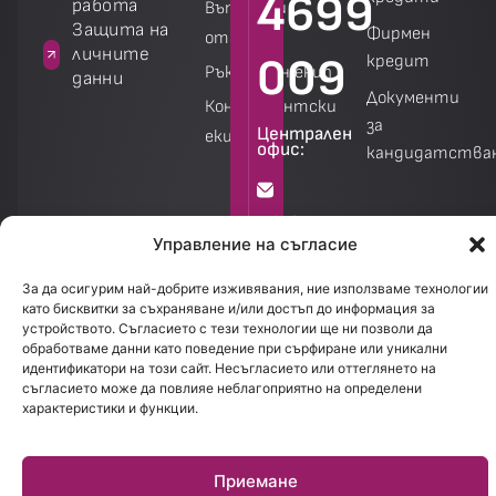
4699
работа
Въпроси и
а
Защита на
Фирмен
отговори
личните
009
кредит
Ръководен екип
данни
Документи
Консултантски
за
Централен
екип
офис:
кандидатства
Калкулатори
Калкулатори
info@creditland.bg
Управление на съгласие
София
За да осигурим най-добрите изживявания, ние използваме технологии
като бисквитки за съхраняване и/или достъп до информация за
1301.
устройството. Съгласието с тези технологии ще ни позволи да
бул.
обработваме данни като поведение при сърфиране или уникални
идентификатори на този сайт. Несъгласието или оттеглянето на
Стефан
съгласието може да повлияе неблагоприятно на определени
Стамболов
характеристики и функции.
28
Приемане
Работно