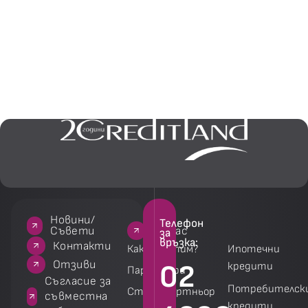
Новини/
Телефон
За нас
За нас
Услуги
Услуги
Съвети
за
връзка:
акти
Контакти
Как работим?
Ипотечни
зиви
Отзиви
02
кредити
Партньори
 за
Съгласие за
Потребителск
Стани партньор
на
съвместна
кредити