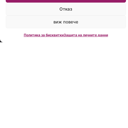
време:
Пон.-
Отказ
Пет.:
09:00
виж повече
до
18:00
Политика за бисквитки
Защита на личните данни
Creditland е
водеща
фирма за
кредитно
консултиране
в България,
създадена
през 2006
година.
Нашата
мисия е да
Ви помогнем