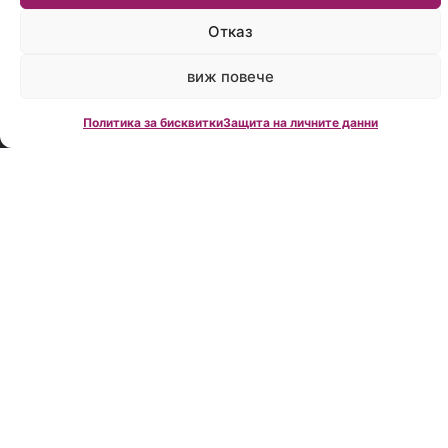
време:
Пон.-
Отказ
Пет.:
09:00
виж повече
до
18:00
Политика за бисквитки
Защита на личните данни
Creditland е
водеща
фирма за
кредитно
консултиране
в България,
създадена
през 2006
година.
Нашата
мисия е да
Ви помогнем