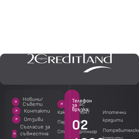
Новини/
Телефон
За нас
За нас
Услуги
Услуги
Съвети
за
връзка:
акти
Контакти
Как работим?
Ипотечни
зиви
Отзиви
02
кредити
Партньори
 за
Съгласие за
Потребителск
Стани партньор
на
съвместна
кредити