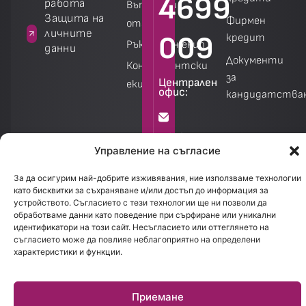
4699
работа
Въпроси и
а
Защита на
Фирмен
отговори
личните
009
кредит
Ръководен екип
данни
Документи
Консултантски
за
Централен
екип
офис:
кандидатства
Калкулатори
Калкулатори
info@creditland.bg
Управление на съгласие
София
За да осигурим най-добрите изживявания, ние използваме технологии
като бисквитки за съхраняване и/или достъп до информация за
1301.
устройството. Съгласието с тези технологии ще ни позволи да
бул.
обработваме данни като поведение при сърфиране или уникални
идентификатори на този сайт. Несъгласието или оттеглянето на
Стефан
съгласието може да повлияе неблагоприятно на определени
Стамболов
характеристики и функции.
28
Приемане
Работно