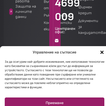
4699
работа
Въпроси и
а
Защита на
Фирмен
отговори
личните
009
кредит
Ръководен екип
данни
Документи
Консултантски
за
Централен
екип
офис:
кандидатства
Калкулатори
Калкулатори
info@creditland.bg
Управление на съгласие
София
За да осигурим най-добрите изживявания, ние използваме технологии
като бисквитки за съхраняване и/или достъп до информация за
1301.
устройството. Съгласието с тези технологии ще ни позволи да
бул.
обработваме данни като поведение при сърфиране или уникални
идентификатори на този сайт. Несъгласието или оттеглянето на
Стефан
съгласието може да повлияе неблагоприятно на определени
Стамболов
характеристики и функции.
28
Приемане
Работно