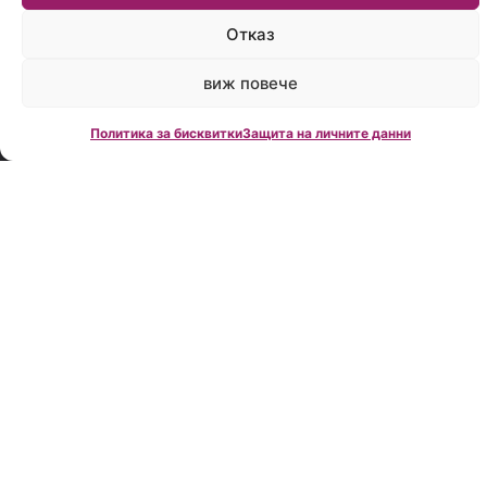
време:
Пон.-
Отказ
Пет.:
09:00
виж повече
до
18:00
Политика за бисквитки
Защита на личните данни
Creditland е
водеща
фирма за
кредитно
консултиране
в България,
създадена
през 2006
година.
Нашата
мисия е да
Ви помогнем