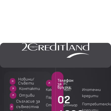
Новини/
Телефон
За нас
За нас
Услуги
Услуги
Съвети
за
връзка:
акти
Контакти
Как работим?
Ипотечни
зиви
Отзиви
02
кредити
Партньори
 за
Съгласие за
Потребителск
Стани партньор
на
съвместна
кредити