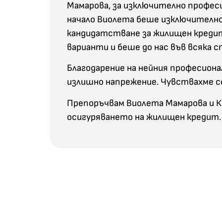
Мамарова, за изключително профе
начало Виолета беше изключително 
кандидатстване за жилищен кредит
варианти и беше до нас във всяка 
Благодарение на нейния професиона
излишно напрежение. Чувствахме се
Препоръчвам Виолета Мамарова и К
осигуряването на жилищен кредит.