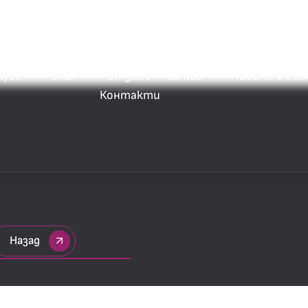
Заяви кон
луги
Екип
Отзиви
За нас
Новини и съ
Контакти
Назад