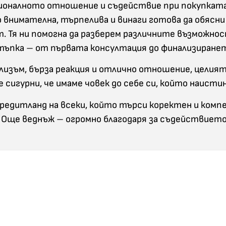
сионалното отношение и съдействие при покупкат
внимателна, търпелива и винаги готова да обясни
. Тя ни помогна да разберем различните възможно
стъпка – от първата консултация до финализиранет
лизъм, бърза реакция и отлично отношение, целият
 сигурни, че имаме човек до себе си, който наис
редитланд на всеки, който търси коректен и комп
 Още веднъж – огромно благодаря за съдействието