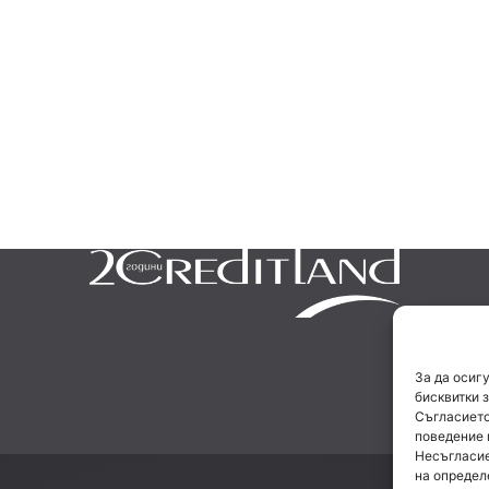
За да осиг
бисквитки 
Съгласието
поведение 
Несъгласие
на определ