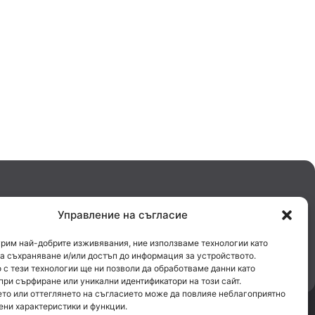
Управление на съгласие
урим най-добрите изживявания, ние използваме технологии като
за съхраняване и/или достъп до информация за устройството.
 с тези технологии ще ни позволи да обработваме данни като
при сърфиране или уникални идентификатори на този сайт.
то или оттеглянето на съгласието може да повлияе неблагоприятно
ени характеристики и функции.