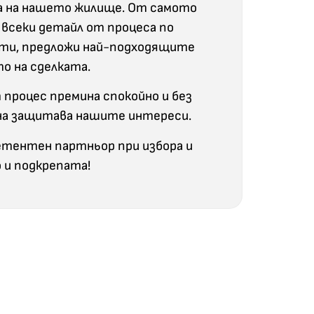
а на нашето жилище. От самото
 всеки детайл от процеса по
сти, предложи най-подходящите
о на сделката.
 процес премина спокойно и без
тина защитава нашите интереси.
етентен партньор при избора и
 и подкрепата!