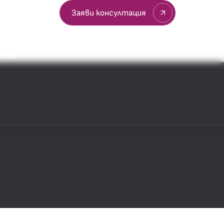
султация
Заяви консултация
вети