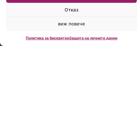
време:
Пон.-
Отказ
Пет.:
09:00
виж повече
до
18:00
Политика за бисквитки
Защита на личните данни
Creditland е
водеща
фирма за
кредитно
консултиране
в България,
създадена
през 2006
година.
Нашата
мисия е да
Ви помогнем