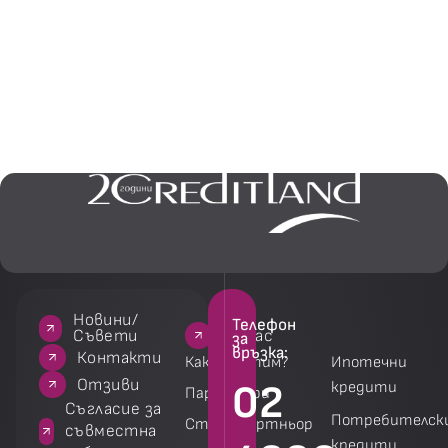
Новини/
Телефон
За нас
За нас
Услуги
Услуги
Съвети
за
връзка:
акти
Контакти
Как работим?
Ипотечни
зиви
Отзиви
02
кредити
Партньори
 за
Съгласие за
Потребителск
Стани партньор
на
съвместна
кредити