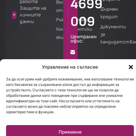
4699
работа
Въпроси и
а
Защита на
Фирмен
отговори
личните
009
кредит
Ръководен екип
данни
Документи
Консултантски
за
Централен
екип
офис:
кандидатства
Калкулатори
Калкулатори
info@creditland.bg
Управление на съгласие
София
За да осигурим най-добрите изживявания, ние използваме технологии
като бисквитки за съхраняване и/или достъп до информация за
1301.
устройството. Съгласието с тези технологии ще ни позволи да
бул.
обработваме данни като поведение при сърфиране или уникални
идентификатори на този сайт. Несъгласието или оттеглянето на
Стефан
съгласието може да повлияе неблагоприятно на определени
Стамболов
характеристики и функции.
28
Приемане
Работно