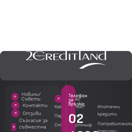
Новини/
Телефон
За нас
За нас
Услуги
Услуги
Съвети
за
връзка:
акти
Контакти
Как работим?
Ипотечни
зиви
Отзиви
02
кредити
Партньори
 за
Съгласие за
Потребителск
Стани партньор
на
съвместна
кредити