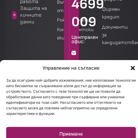
4699
работа
Въпроси и
а
Защита на
Фирмен
отговори
личните
009
кредит
Ръководен екип
данни
Документи
Консултантски
за
Централен
екип
офис:
кандидатства
Калкулатори
Калкулатори
info@creditland.bg
Управление на съгласие
София
За да осигурим най-добрите изживявания, ние използваме технологии
като бисквитки за съхраняване и/или достъп до информация за
1301.
устройството. Съгласието с тези технологии ще ни позволи да
бул.
обработваме данни като поведение при сърфиране или уникални
идентификатори на този сайт. Несъгласието или оттеглянето на
Стефан
съгласието може да повлияе неблагоприятно на определени
Стамболов
характеристики и функции.
28
Приемане
Работно