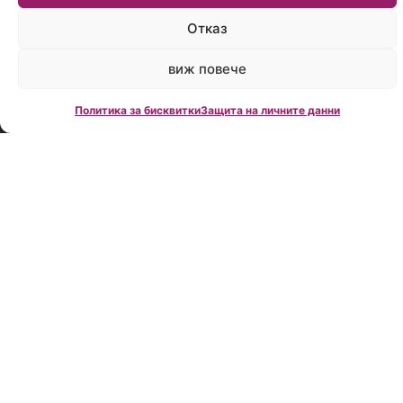
време:
Пон.-
Отказ
Пет.:
09:00
виж повече
до
18:00
Политика за бисквитки
Защита на личните данни
Creditland е
водеща
фирма за
кредитно
консултиране
в България,
създадена
през 2006
година.
Нашата
мисия е да
Ви помогнем