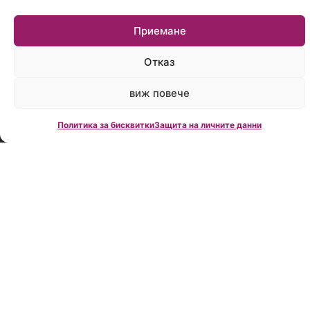
Работно
Приемане
време:
Пон.-
Пет.:
Отказ
09:00
до
виж повече
18:00
Политика за бисквитки
Защита на личните данни
Creditland е
водеща
фирма за
кредитно
консултиране
в България,
създадена
през 2006
година.
Нашата