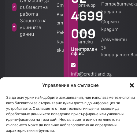
 за
Съгласие за
Потребителск
Стани партньор
на
съвместна
4699
кредити
работа
Въпроси и
а
Защита на
Фирмен
отговори
личните
009
кредит
Ръководен екип
данни
Документи
Консултантски
за
Централен
екип
офис:
кандидатства
Калкулатори
Калкулатори
info@creditland.bg
Управление на съгласие
София
За да осигурим най-добрите изживявания, ние използваме технологии
1301.
като бисквитки за съхраняване и/или достъп до информация за
бул.
устройството. Съгласието с тези технологии ще ни позволи да
обработваме данни като поведение при сърфиране или уникални
Стефан
идентификатори на този сайт. Несъгласието или оттеглянето на
Стамболов
съгласието може да повлияе неблагоприятно на определени
характеристики и функции.
28