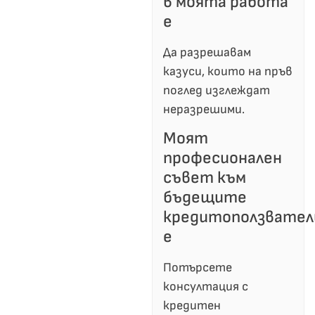
в моята работа
е
Да разрешавам
казуси, които на пръв
поглед изглеждат
неразрешими.
Моят
професионален
съвет към
бъдещите
кредитоползвател
е
Потърсете
консултация с
кредитен