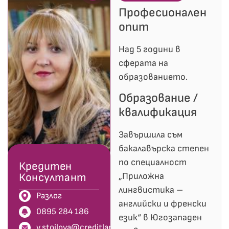
Професионален
опит
Над 5 години в
сферата на
образованието.
Образование /
квалификация
Завършила съм
бакалавърска степен
по специалност
Кредитен
Консултант
„Приложна
лингвистика –
Разлог
английски и френски
0895 284 186
език“ в Югозападен
v.stoilova@creditland.bg