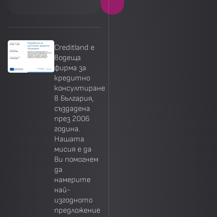
Creditland е
водеща
фирма за
кредитно
консултиране
в България,
създадена
през 2006
година.
Нашата
мисия е да
Ви помогнем
да
намерите
най-
изгодното
предложение