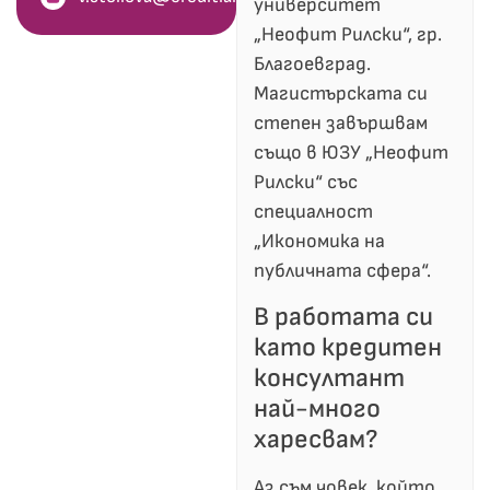
университет
„Неофит Рилски“, гр.
Благоевград.
Магистърската си
степен завършвам
също в ЮЗУ „Неофит
Рилски“ със
специалност
„Икономика на
публичната сфера“.
В работата си
като кредитен
консултант
най-много
харесвам?
Аз съм човек, който