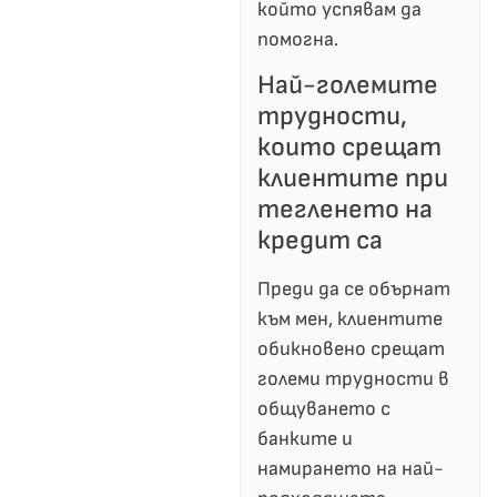
който успявам да
помогна.
Най-големите
трудности,
които срещат
клиентите при
тегленето на
кредит са
Преди да се обърнат
към мен, клиентите
обикновено срещат
големи трудности в
общуването с
банките и
намирането на най-