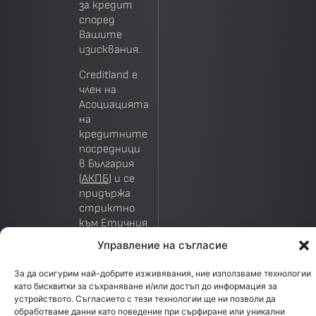
за кредит
според
Вашите
изисквания.
Creditland е
член на
Асоциацията
на
кредитните
посредници
в България
(
АКПБ
) и се
придържа
стриктно
към
Етичния
кодекс
на
Управление на съгласие
организацията.
Понастоящем
За да осигурим най-добрите изживявания, ние използваме технологии
Деян
като бисквитки за съхраняване и/или достъп до информация за
Василев, изп.
устройството. Съгласието с тези технологии ще ни позволи да
директор на
обработваме данни като поведение при сърфиране или уникални