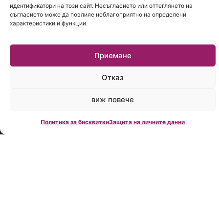
идентификатори на този сайт. Несъгласието или оттеглянето на
Creditland, е
съгласието може да повлияе неблагоприятно на определени
зам.
характеристики и функции.
председател
на АКПБ.
Creditland е
Приемане
дъщерна
фирма на
Отказ
MoitePari.bg
и е
виж повече
обособена
като
самостоятелно
Политика за бисквитки
Защита на личните данни
дружество
в следствие
на големия
интерес от
страна на
клиентите
като се
фокусира
изцяло върху