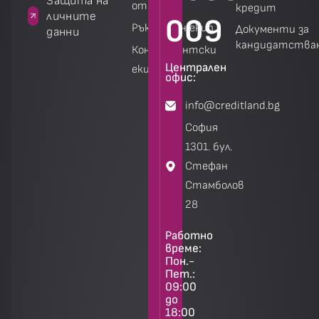
а
Защита на
отговори
кредит
личните
009
Ръководен екип
Документи за
данни
кандидатства
Консултантски
Централен
екип
Калкулатори
Калкулатори
офис:
info@creditland.bg
София
1301. бул.
Стефан
Стамболов
28
Работно
време:
Пон.-
Пет.:
09:00
до
18:00