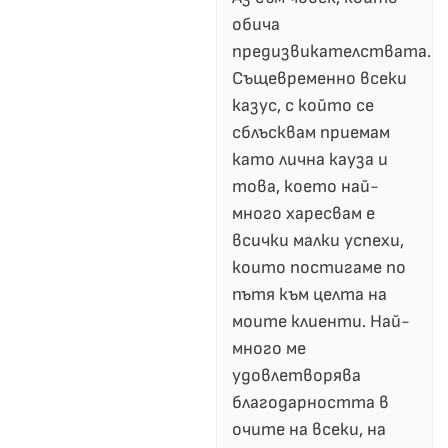
обича
предизвикателствата.
Същевременно всеки
казус, с който се
сблъсквам приемам
като лична кауза и
това, което най-
много харесвам е
всички малки успехи,
които постигаме по
пътя към целта на
моите клиенти. Най-
много ме
удовлетворява
благодарността в
очите на всеки, на