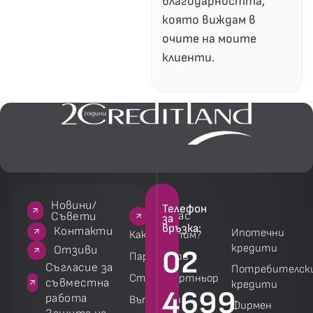
благодарността,
която виждам в
очите на моите
клиенти.
Новини/
Телефон
За нас
За нас
Услуги
Услуги
Съвети
за
връзка:
акти
Контакти
Ипотечни
Как работим?
кредити
зиви
Отзиви
02
Партньори
 за
Съгласие за
Потребителск
Стани партньор
на
съвместна
кредити
4699
работа
Въпроси и
Фирмен