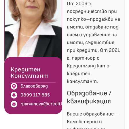
От 2006 г.
посредничество при
покупко–продажби на
имоти, отдаване под
наем и управление на
имоти, съдействие
при кредити. От 2021
г. партньор с
Кредитланд като
Кредитен
кредитен
Консултант
консултант.
Благоевград
Образование /
0899 117 885
квалификация
rparvanova@creditland.bg
Висше образование –
Компютърни и