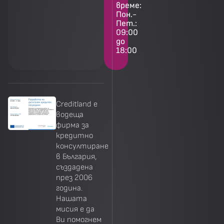
време:
Пон.-
Пет.:
09:00
до
18:00
Creditland е
водеща
фирма за
кредитно
консултиране
в България,
създадена
през 2006
година.
Нашата
мисия е да
Ви помогнем