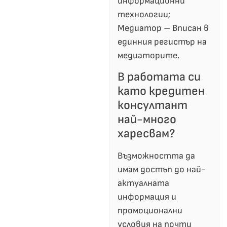
информационни
технологии;
Медиатор – Вписан в
единния регистър на
медиаторите.
В работата си
като кредитен
консултант
най-много
харесвам?
Възможността да
имам достъп до най-
актуалната
информация и
промоционални
условия на почти