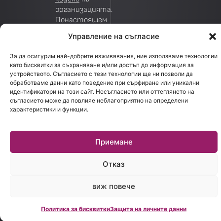
организацията.
Понастоящем
Деян
Управление на съгласие
Василев, изп.
директор на
За да осигурим най-добрите изживявания, ние използваме технологии
Creditland, е
като бисквитки за съхраняване и/или достъп до информация за
зам.
устройството. Съгласието с тези технологии ще ни позволи да
председател
обработваме данни като поведение при сърфиране или уникални
идентификатори на този сайт. Несъгласието или оттеглянето на
на АКПБ.
съгласието може да повлияе неблагоприятно на определени
Creditland е
характеристики и функции.
дъщерна
фирма на
MoitePari.bg
Приемане
и е
обособена
Отказ
като
самостоятелно
дружество
виж повече
в следствие
на големия
Политика за бисквитки
Защита на личните данни
интерес от