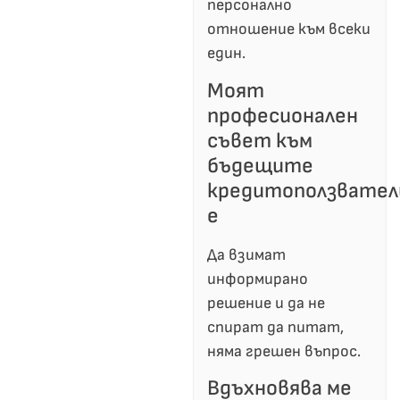
персонално
отношение към всеки
един.
Моят
професионален
съвет към
бъдещите
кредитоползвател
е
Да взимат
информирано
решение и да не
спират да питат,
няма грешен въпрос.
Вдъхновява ме