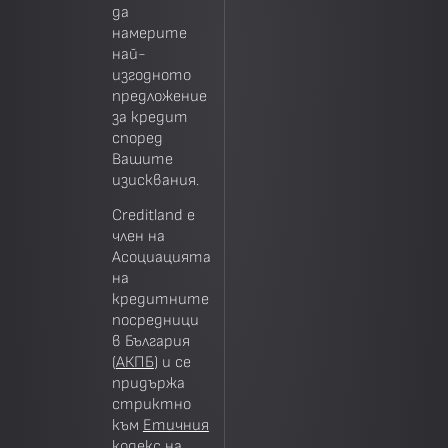
да
намерите
най-
изгодното
предложение
за кредит
според
Вашите
изисквания.
Creditland е
член на
Асоциацията
на
кредитните
посредници
в България
(
АКПБ
) и се
придържа
стриктно
към
Етичния
кодекс
на