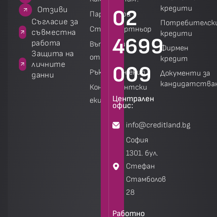
кредити
зиви
Отзиви
02
Партньори
 за
Съгласие за
Потребителск
Стани партньор
на
съвместна
кредити
4699
работа
Въпроси и
Фирмен
а
Защита на
отговори
кредит
личните
009
Ръководен екип
Документи за
данни
кандидатства
Консултантски
Централен
екип
Калкулатори
Калкулатори
офис:
info@creditland.bg
София
1301. бул.
Стефан
Стамболов
28
Работно