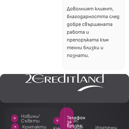
Доволният клиент,
благодарността след
добре свършената
работа и
препоръката към
техни близки и
познати.
Новини/
Телефон
За нас
За нас
Услуги
Услуги
Съвети
за
връзка:
акти
Контакти
Ипотечни
Как работим?