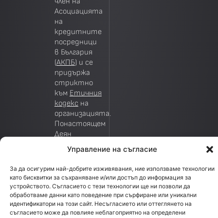
член на
Асоциацията
на
кредитните
посредници
в България
(
АКПБ
) и се
придържа
стриктно
към
Етичния
кодекс
на
организацията.
Понастоящем
Деян
Василев, изп.
Управление на съгласие
директор на
Creditland, е
За да осигурим най-добрите изживявания, ние използваме технологии
зам.
като бисквитки за съхраняване и/или достъп до информация за
председател
устройството. Съгласието с тези технологии ще ни позволи да
на АКПБ.
обработваме данни като поведение при сърфиране или уникални
идентификатори на този сайт. Несъгласието или оттеглянето на
Creditland е
съгласието може да повлияе неблагоприятно на определени
дъщерна