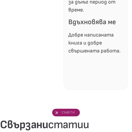
за дълъг период от
време.
Вдъхновява ме
Добре написаната
книга и добре
свършената работа.
СЪВЕТИ
Свързани
статии
40
%