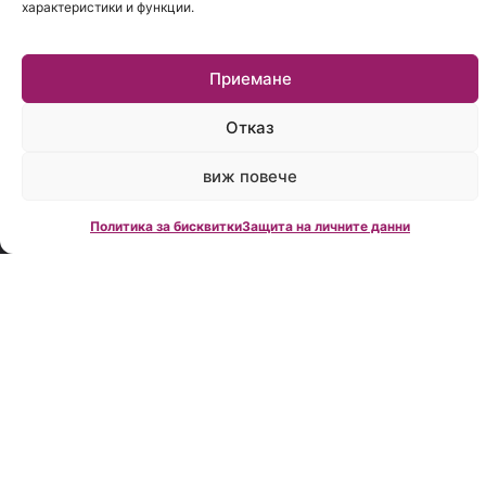
характеристики и функции.
фирма на
MoitePari.bg
и е
Приемане
обособена
като
Отказ
самостоятелно
дружество
виж повече
в следствие
на големия
интерес от
Политика за бисквитки
Защита на личните данни
страна на
клиентите
като се
фокусира
изцяло върху
консултантските
услуги за
кредити.