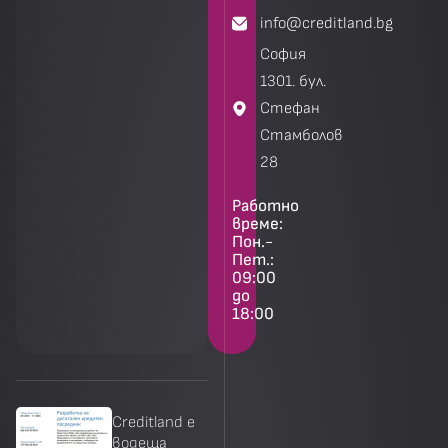
info@creditland.bg
София
1301. бул.
Стефан
Стамболов
28
Работно
време:
Пон.-
Пет.:
09:00
до
18:00
Creditland е
водеща