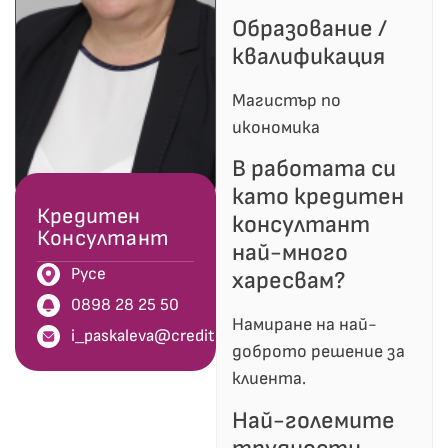
Образование /
квалификация
Магистър по
икономика
В работата си
като кредитен
Кредитен
консултант
Консултант
най-много
Русе
харесвам?
0898 28 25 50
Намиране на най-
i_paskaleva@creditland.bg
доброто решение за
клиента.
Най-големите