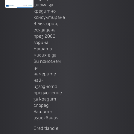
фирма за
кредитно
консултиране
в България,
създадена
през 2006
година.
Нашата
мисия е да
Ви помогнем
да
намерите
най-
изгодното
предложение
за кредит
според
Вашите
изисквания.
Creditland е