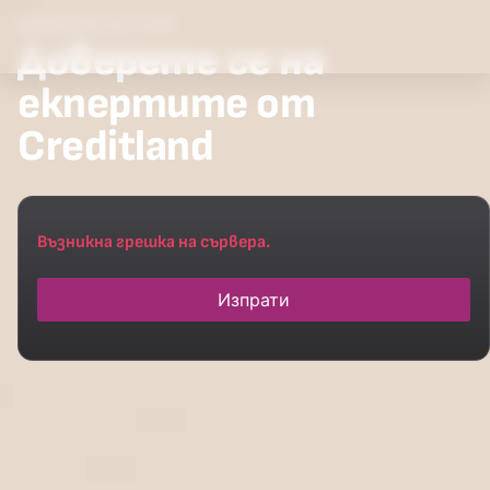
СВЪРЖЕТЕ СЕ С НАС
Доверете се на
екпертите от
Creditland
Възникна грешка на сървера.
Изпрати