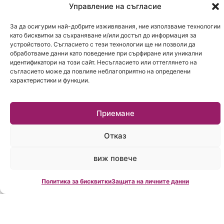
Управление на съгласие
За да осигурим най-добрите изживявания, ние използваме технологии
като бисквитки за съхраняване и/или достъп до информация за
устройството. Съгласието с тези технологии ще ни позволи да
обработваме данни като поведение при сърфиране или уникални
идентификатори на този сайт. Несъгласието или оттеглянето на
съгласието може да повлияе неблагоприятно на определени
характеристики и функции.
Приемане
Отказ
виж повече
Анализираме
Помагаме
Без
случая
при
такси за
Политика за бисквитки
Защита на личните данни
одобрение
клиента
Детайлен
преглед на
Съдействаме
Напълно